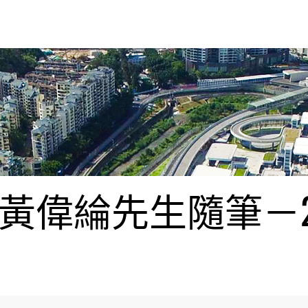
偉綸先生隨筆－20