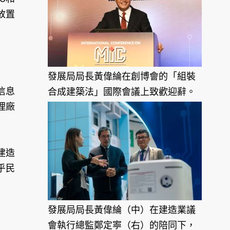
放置
發展局局長黃偉綸在創博會的「組裝
信息
合成建築法」國際會議上致歡迎辭。
理廠
建造
乎民
發展局局長黃偉綸（中）在建造業議
會執行總監鄭定寕（右）的陪同下，