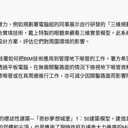
實力，例如規劃署電腦組的同事展示自行研發的「三維規
合實境技術，戴上特製的眼鏡來觀看三維實景模型。此系
設計方案，評估它們對周圍環境的影響。
該署如何把BIM技術應用到管理地下喉管的工作。署方希
透過平板電腦，在無需開鑿路面的情況下檢視地下喉管資
修喉管或在其周邊進行工作，亦可減少因開鑿路面而影響
的標誌性建築─「奇妙夢想城堡」1：50建築模型。建造
的塔樓和尖頂，也是應用了現時政府及議會大力推廣的Mi