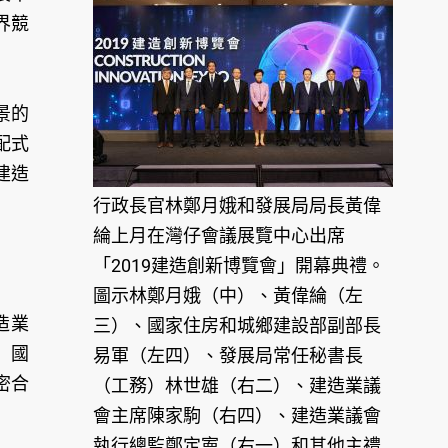
界競
景的
配式
建造
行政長官林鄭月娥和發展局局長黃偉
綸上月在灣仔會議展覽中心出席
「2019建造創新博覽會」開幕典禮。
圖示林鄭月娥（中）、黃偉綸（左
造業
三）、國家住房和城鄉建設部副部長
」國
易軍（左四）、發展局常任秘書長
密合
（工務）林世雄（右二）、建造業議
會主席陳家駒（右四）、建造業議會
執行總監鄭定寕（右一）和其他主禮