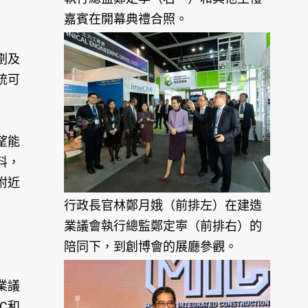
嘉賓在開幕典禮合照。
劃及
統可
望能
料，
附近
行政長官林鄭月娥（前排左）在建造
業議會執行總監鄭定寕（前排右）的
陪同下，到創博會的展廳參觀。
業議
C和