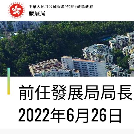
跳
至
內
容
開
始
前任發展局局長黃
2022年6月26日