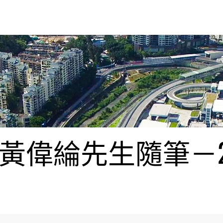
偉綸先生隨筆－20