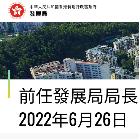
跳
至
內
容
開
始
前任發展局局長黃
2022年6月26日