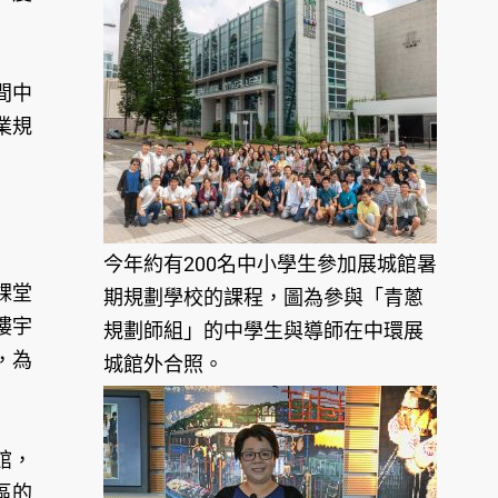
間中
業規
今年約有200名中小學生參加展城館暑
課堂
期規劃學校的課程，圖為參與「青蔥
樓宇
規劃師組」的中學生與導師在中環展
，為
城館外合照。
館，
區的