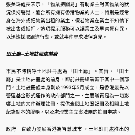
張美珠處長表示，「物業把關易」有助業主對其物業的狀
況保持警覺，適合所有擁有香港物業的人士，特別是經常
身在海外或把物業出租的業主，假若物業在業主不知情下
被出售或抵押，這項提示服務可以讓業主及早察覺有異，
以迅速採取跟進行動，或就事件尋求法律意見。
田土廳─土地註冊處前身
市民不時稱呼土地註冊處為「田土廳」。其實，「田土
廳」是土地註冊處的前身，即前註冊總署轄下其中一個部
門。土地註冊處本身則於1993年5月成立，是香港最先以
營運基金形式運作的政府部門之一，主要職責是為一切影
響土地的文件辦理註冊、提供查閱土地登記冊及相關土地
紀錄副本的服務，以及處理業主立案法團的註冊申請。
政府一直致力發展香港為智慧城市 ，土地註冊處推出的