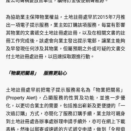
產公司聲稱要放售單位，騙得訂金後便銷聲匿跡。
為協助業主保障物業權益，土地註冊處早於2015年7月推
出一項電子提示服務，業主如訂購該項服務，每當有影響
其物業的文書遞交土地註冊處註冊，以及在相關文書的註
冊工作完成後，該處會向業主發出提示電郵，讓業主能夠
及早發現任何涉及其物業，但屬預期之外或可疑的文書交
付土地註冊處註冊，以迅速採取跟進行動。
「物業把關易」 服務更貼心
土地註冊處早前把電子提示服務易名為「物業把關易」
(Property Alert)，凸顯服務的性質及功能，並進一步優
化，以更切合業主的需要，包括推出嶄新及更便捷的「一
次過訂購」方式，亦簡化了服務訂購手續，業主除可親身
到土地註冊處各辦事處辦理申請手續外，亦可在網上下載
表格，然後以郵寄或速遞的方式遞交申請，做到「全程毋