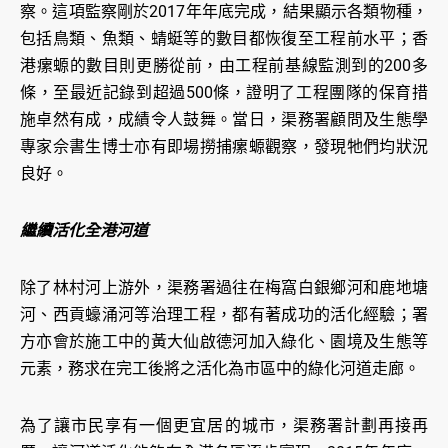
察。這項監察剛於2017年年底完成，結果顯示各類物種，
包括鳥類、魚類、蜻蜓等的數目都恢復至工程前水平；香
港瘰螈的數目則更勝從前，由工程前基線監測到的200多
條，至最近記錄到超過500條，證明了工程團隊的保育措
施卓然有成，成績令人鼓舞。當日，渠務署顧問及生態學
專家佘書生博士亦有即場撈捕瘰螈觀察，發現牠們均狀況
良好。
繼續活化全港河道
除了林村河上游外，渠務署過往在梅窩白銀鄉河和鹿地塘
河、西貢蠔涌河等治理工程，都有著成功的活化經驗；署
方亦會於施工中的黃大仙啟德河加入綠化、園境及生態等
元素，務求在完工後將之活化為市區中的綠化河道走廊。
為了讓市民享有一個更宜居的城市，渠務署計劃再接再