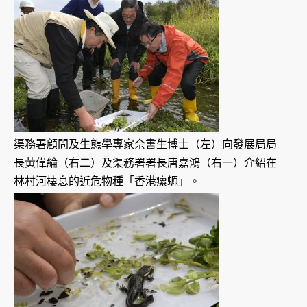
渠務署顧問及生態學專家佘書生博士（左）向發展局局
長黃偉綸（右二）及渠務署署長唐嘉鴻（右一）介紹在
林村河棲息的近危物種「香港瘰螈」。