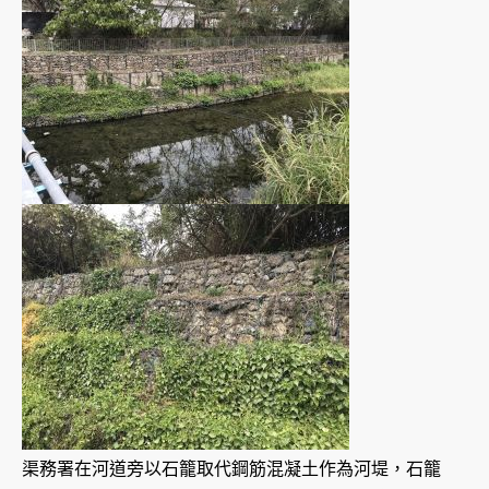
渠務署在河道旁以石籠取代鋼筋混凝土作為河堤，石籠