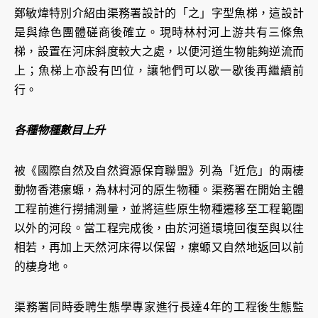
鄭敏煒特別介紹由渠務署設計的「之」字型魚梯，這設計
是與綠色團體磋商後確立。現時林村河上游共有三條魚
梯，設置在河床斜度較大之處，以便河道生物能夠逆流而
上；魚梯上亦設有凹位，讓牠們可以歇一歇後再繼續前
行。
各種物種數目上升
被《國際自然及自然資源保育聯盟》列為「近危」的兩棲
動物香港瘰螈，為林村河的原生物種。渠務署在開始主體
工程前進行撈捕測量，並將這些原生物種遷移至工程範圍
以外的河段。當工程完成後，由於河道環境回復至與以往
相若，再加上天然河床得以保留，瘰螈又自然地返回以前
的棲身地。
渠務署同時委聘生態學專家進行長達4年的工程後生態監