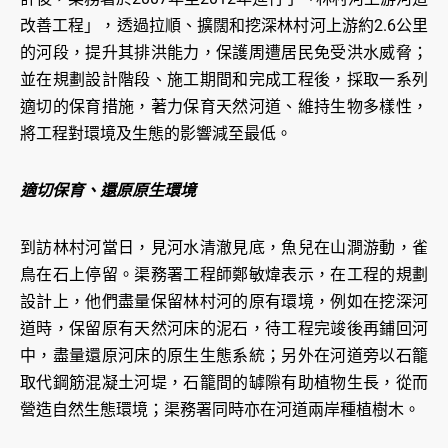
改善工程」，透過拉順、擴闊和挖深林村河上游約2.6公里
的河段，提升其排洪能力，保護周遭居民免受洪水威脅；
並在規劃設計階段、施工期間和完成工程後，採取一系列
適切的保育措施，著力保育天然河道、維持生物多樣性，
將工程對環境及生態的影響減至最低。
適切保育、還原原生環境
到訪林村河當日，見河水清澈見底，魚兒在山澗游動，雀
鳥在石上停留。渠務署工程師鄭敏煒表示，在工程的規劃
設計上，他們盡量保留林村河的原有環境，例如在挖深河
道時，保留原有天然河床的泥石，待工程完竣後再鋪回河
中，盡量還原河床的原生生態系統；另外在河道旁以石籠
取代鋼筋混凝土河堤，石籠間的罅隙有助植物生長，從而
營造自然生態環境；渠務署同時亦在河道兩岸種植樹木。