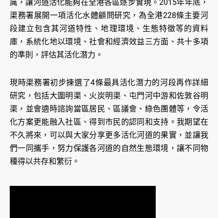
厲，讓河道活化能夠在全港各區逐步實現。2015年年底，
渠務署展開一項活化水體顧問研究，為全港228條主要河
段建立包含其河道特性、地理環境、生態特徵等的資料
庫，系統化地以環境、社會和經濟效益三方面、共十多項
的準則，評估其活化潛力。
現時渠務署初步揀選了4條最具活化潛力的河段再作詳細
研究，包括大圍明渠、火炭明渠、屯門河中游和佐敦谷明
渠，並會適時諮詢當區居民、區議會、綠色團體等，令活
化方案更能融入社區、得到市民的認同和支持。我期望在
不久將來，可以與大家分享更多活化河道的果實，並讓我
們一同攜手，努力保護各河道的自然生態環境，讓不同物
種得以共存和繁衍。