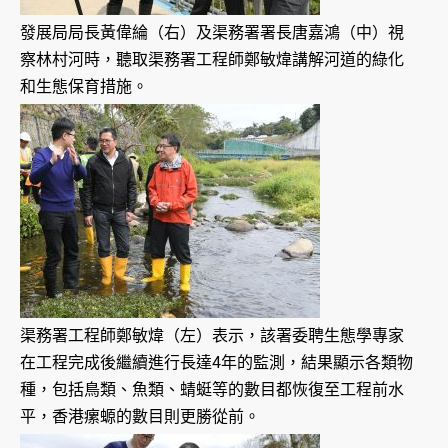
發展局局長黃偉綸（右）及渠務署署長唐嘉鴻（中）視
察林村河時，聽取渠務署工程師鄭敏煒講解河道的綠化
和生態保育措施。
渠務署工程師鄭敏煒（左）表示，該署委聘生態學專家
在工程完成後繼續進行長達4年的監測，結果顯示各類物
種，包括鳥類、魚類、蜻蜓等的數目都恢復至工程前水
平，香港瘰螈的數目則更勝從前。