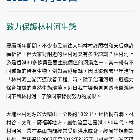
致力保護林村河生態
農曆新年期間，不少市民前往大埔林村許願樹和天后廟許
願祈福，但大家對附近的林村河又有多少認識？林村河上
游是香港30多條具重要生態價值的河溪之一，其一帶有不
同種類的稀有生物，例如香港瘰螈，因此渠務署早年進行
「林村河上游河道改善工程」時，除了治理河道，還極力
保育該處的自然生態環境。近日我在渠務署署長唐嘉鴻陪
同下到林村河，了解同事背後努力的成果。
大埔林村河源於大帽山、全長約10公里，經梧桐石澗、林
村谷、太和、廣福等地方，最後流至吐露港。90年代，林
村河谷一帶在暴雨期間經常受到洪水威脅。經周詳規劃設
計後，渠務署於2007年至2012年進行了「林村河上游河道