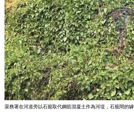
渠務署在河道旁以石籠取代鋼筋混凝土作為河堤，石籠間的罅