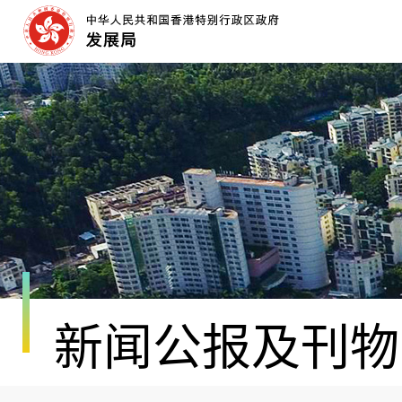
跳
至
内
容
开
始
新闻公报及刊物