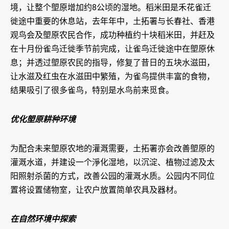
境，让整个塱原增加约8公顷的湿地。稻米田是禾花雀迁
徙途中重要的休息站，去年年中，土拓署与长春社、香港
观鸟会及塱原农民合作，成功种植约十块稻米田，并赶及
在十月份雀鸟迁徙季节前完成，让雀鸟迁徙途中在塱原休
息；并透过塱原农民的指导，修复了昔日的五块水滋田，
让水滋及红虫在水滋田中繁殖，为雀鸟提供丰富的食物，
结果吸引了很多雀鸟，特别是水鸟前来觅食。
优化塱原耕种环境
为配合未来塱原农地的灌溉需要，土拓署亦会改善塱原的
灌溉水道，并建设一个淨化湿地，以沉淀、植物过滤及太
阳照射杀菌的方式，改善公园的灌溉水质。公园内不同位
置将设置储物室，让农户放置简单农具及器材。
在自然环境中探索