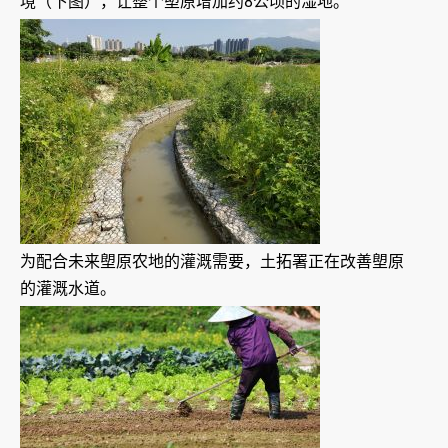
境（下图），让整个塱原增加约8公顷的湿地。
为配合未来塱原农地的灌溉需要，土拓署正在改善塱原
的灌溉水道。