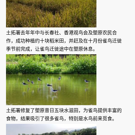
土拓署去年年中与长春社、香港观鸟会及塱原农民合
作，成功种植约十块稻米田，并赶及在十月份雀鸟迁徙
季节前完成，让雀鸟迁徙途中在塱原休息。
土拓署修复了塱原昔日五块水滋田，为雀鸟提供丰富的
食物，结果吸引了很多雀鸟，特别是水鸟前来觅食。