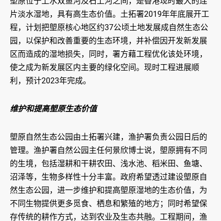
塱原位于上水双鱼河及石上河之间，是香港现时最大的连
片淡水湿地，具有高生态价值。土拓署2019年年底展开工
程，计划把塱原核心地区约37公顷土地发展成自然生态公
园，以保护和改善重要的生态环境，并补偿因开发新发展
区而造成的湿地损失，同时，署方藉工程优化该处环境，
使之成为新发展区内主要的绿化空间。现时工程进展顺
利，预计2023年完成。
维护和提高塱原生态价值
塱原自然生态公园由土拓署兴建，渔护署负责公园日后的
管理。渔护署自然公园主任何景欣博士说，塱原拥有不同
的生境，包括湿耕和干耕农田、浅水池、稻米田、鱼塘、
沼泽等，生物多样性十分丰富。政府希望透过建设塱原自
然生态公园，进一步维护和提高塱原湿地的生态价值，为
不同生物提供更多觅食、栖息和繁殖的地方；同时希望保
存传统的耕作方式，达到农业及生态共融。工程期间，渔