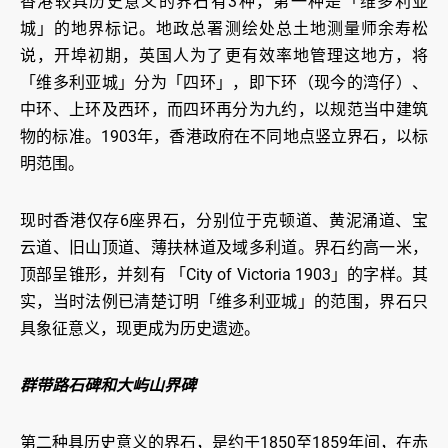
香港较具历史意义的界石有3种，第一种是「维多利亚
城」的地界标记。地政总署测绘处总土地测量师余寿松
说，开埠初期，英国人为了更有效率地管理这地方，将
「维多利亚城」分为「四环」，即下环（现今的湾仔）、
中环、上环及西环，而四环再分为九约，以规范当中建筑
物的标准。1903年，香港政府在不同地点竖立界石，以标
明范围。
现时香港仅存6座界石，分别位于克顿道、黄泥涌道、宝
云道、旧山顶道、薄扶林道及域多利道。界石约高一米，
顶部呈锥形，并刻有 「City of Victoria 1903」的字样。其
实，当时法例已清楚订明「维多利亚城」的范围，界石只
具象征意义，现更成为历史遗迹。
群带路石碑和大屿山界碑
第二种具历史意义的界石，是约于1850至1859年间，在赤