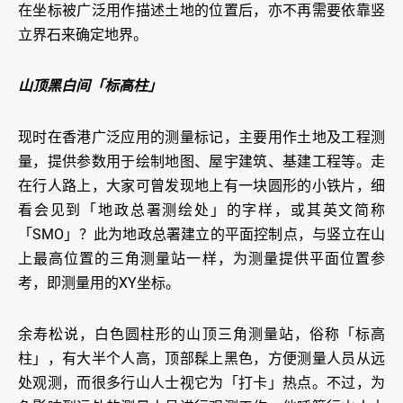
在坐标被广泛用作描述土地的位置后，亦不再需要依靠竖
立界石来确定地界。
山顶黑白间「标高柱」
现时在香港广泛应用的测量标记，主要用作土地及工程测
量，提供参数用于绘制地图、屋宇建筑、基建工程等。走
在行人路上，大家可曾发现地上有一块圆形的小铁片，细
看会见到「地政总署测绘处」的字样，或其英文简称
「SMO」？此为地政总署建立的平面控制点，与竖立在山
上最高位置的三角测量站一样，为测量提供平面位置参
考，即测量用的XY坐标。
余寿松说，白色圆柱形的山顶三角测量站，俗称「标高
柱」，有大半个人高，顶部髹上黑色，方便测量人员从远
处观测，而很多行山人士视它为「打卡」热点。不过，为