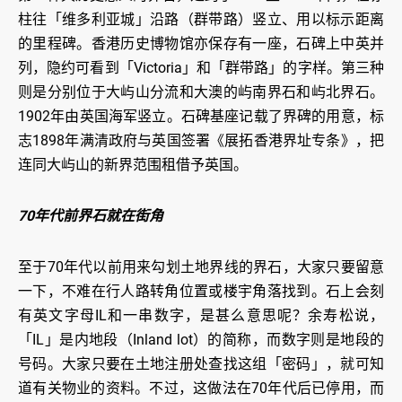
柱往「维多利亚城」沿路（群带路）竖立、用以标示距离
的里程碑。香港历史博物馆亦保存有一座，石碑上中英并
列，隐约可看到「Victoria」和「群带路」的字样。第三种
则是分别位于大屿山分流和大澳的屿南界石和屿北界石。
1902年由英国海军竖立。石碑基座记载了界碑的用意，标
志1898年满清政府与英国签署《展拓香港界址专条》，把
连同大屿山的新界范围租借予英国。
70年代前界石就在街角
至于70年代以前用来勾划土地界线的界石，大家只要留意
一下，不难在行人路转角位置或楼宇角落找到。石上会刻
有英文字母IL和一串数字，是甚么意思呢？余寿松说，
「IL」是内地段（Inland lot）的简称，而数字则是地段的
号码。大家只要在土地注册处查找这组「密码」，就可知
道有关物业的资料。不过，这做法在70年代后已停用，而