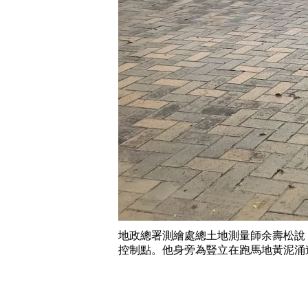
地政總署測繪處總土地測量師余壽松說
控制點。他身旁為豎立在跑馬地黃泥涌