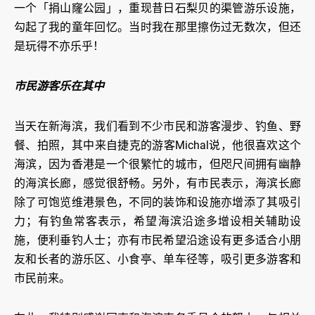
一个「捐山窿公园」，重现昔日石梨贝的渠管游乐设施，
勾起了我的童年回忆。当时我在那里擦伤过无数次，但还
是玩得不亦乐乎！
市民游客乐在其中
当天在新海滨，我们看到不少市民和游客漫步、钓鱼、野
餐、拍照，其中来自捷克的游客Michal说，他很喜欢这个
海滨，因为香港是一个很繁忙的城市，但咫尺间拥有幽静
的海滨长廊，感觉很舒畅。另外，有市民表示，海滨长廊
除了可饱览维港景色，不同的装饰和设施亦增添了其吸引
力；有钓鱼常客表示，希望海滨沿途多增设相关辅助设
施，便利垂钓人士；亦有市民希望沿途设有更多适合小朋
友和长者的游乐区、小食亭、单车径等，吸引更多游客和
市民前来。