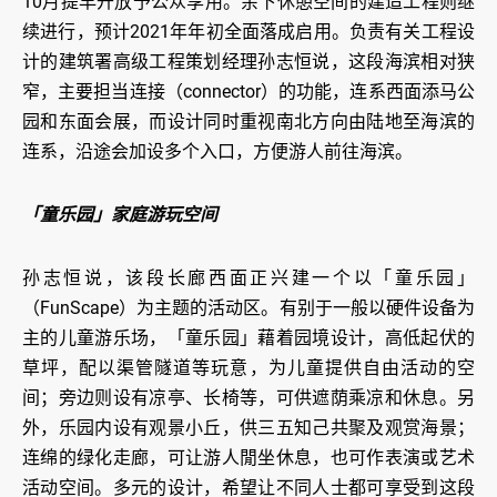
10月提早开放予公众享用。余下休憩空间的建造工程则继
续进行，预计2021年年初全面落成启用。负责有关工程设
计的建筑署高级工程策划经理孙志恒说，这段海滨相对狭
窄，主要担当连接（connector）的功能，连系西面添马公
园和东面会展，而设计同时重视南北方向由陆地至海滨的
连系，沿途会加设多个入口，方便游人前往海滨。
「童乐园」家庭游玩空间
孙志恒说，该段长廊西面正兴建一个以「童乐园」
（FunScape）为主题的活动区。有别于一般以硬件设备为
主的儿童游乐场，「童乐园」藉着园境设计，高低起伏的
草坪，配以渠管隧道等玩意，为儿童提供自由活动的空
间；旁边则设有凉亭、长椅等，可供遮荫乘凉和休息。另
外，乐园内设有观景小丘，供三五知己共聚及观赏海景；
连绵的绿化走廊，可让游人閒坐休息，也可作表演或艺术
活动空间。多元的设计，希望让不同人士都可享受到这段