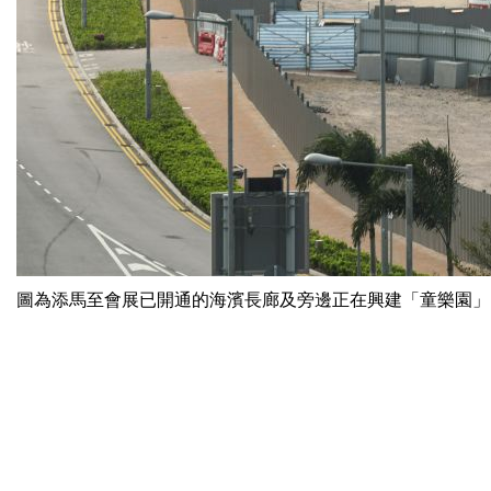
圖為添馬至會展已開通的海濱長廊及旁邊正在興建「童樂園」