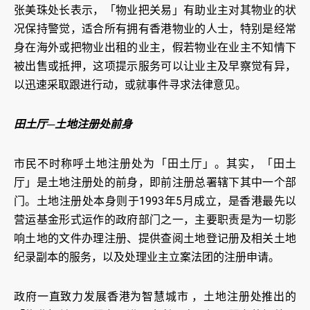
张美珠处长表示，「物业把关易」有助业主对其物业的状
况保持警觉，适合所有拥有香港物业的人士，特别是经常
身在海外或把物业出租的业主，假若物业在业主不知情下
被出售或抵押，这项提示服务可以让业主及早察觉有异，
以迅速采取跟进行动，或就事件寻求法律意见。
田土厅─土地注册处前身
市民不时称呼土地注册处为「田土厅」。其实，「田土
厅」是土地注册处的前身，即前注册总署辖下其中一个部
门。土地注册处本身则于1993年5月成立，是香港最先以
营运基金形式运作的政府部门之一，主要职责是为一切影
响土地的文件办理注册、提供查阅土地登记册及相关土地
纪录副本的服务，以及处理业主立案法团的注册申请。
政府一直致力发展香港为智慧城市 ，土地注册处推出的