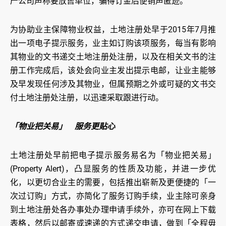
产公司声称要放售单位，骗得订金后便销声匿迹。
为协助业主保障物业权益，土地注册处早于2015年7月推
出一项电子提示服务，业主如订购该项服务，每当有影响
其物业的文书递交土地注册处注册，以及在相关文书的注
册工作完成后，该处会向业主发出提示电邮，让业主能够
及早发现任何涉及其物业，但属预期之外或可疑的文书交
付土地注册处注册，以迅速采取跟进行动。
「物业把关易」 服务更贴心
土地注册处早前把电子提示服务易名为「物业把关易」
(Property Alert)，凸显服务的性质及功能，并进一步优
化，以更切合业主的需要，包括推出崭新及更便捷的「一
次过订购」方式，亦简化了服务订购手续，业主除可亲身
到土地注册处各办事处办理申请手续外，亦可在网上下载
表格，然后以邮寄或速递的方式递交申请，做到「全程毋