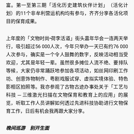
富。第一至第三期「活化历史建筑伙伴计划」（活化计
划）的11个非牟利营运机构均有参与，齐齐分享各活化项
目的保育成果。
上年度的「文物时尚•荷李活道」街头嘉年华会一连两天举
行，吸引超过56 000人次，今年只举办一天已有约76 000
人次参与，确实是一个令人鼓舞的数字，反映活动相当受
欢迎，尤其是年轻一辈。虽然很多摊位人流不绝、要排队
等候，大家仍非常踊跃地参加各项活动，如丝网印刷工作
坊、创意饰物制作、粤剧戏服试穿、虚拟实境体验、特色
影相区拍照等。我亦参观了古物古迹办事处关于「工艺与
科技 ─ 三维激光扫描在文物保育和教育上的应用」的展
览，听取工作人员讲解如何透过先进科技协助进行文物保
育工作，日后有机会我再跟大家分享。
晚间巡游 别开生面