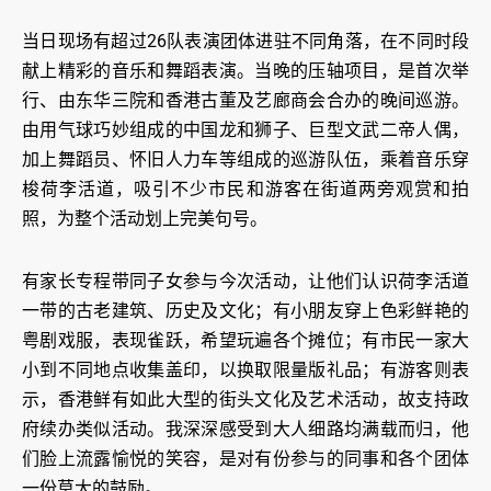
当日现场有超过26队表演团体进驻不同角落，在不同时段
献上精彩的音乐和舞蹈表演。当晚的压轴项目，是首次举
行、由东华三院和香港古董及艺廊商会合办的晚间巡游。
由用气球巧妙组成的中国龙和狮子、巨型文武二帝人偶，
加上舞蹈员、怀旧人力车等组成的巡游队伍，乘着音乐穿
梭荷李活道，吸引不少市民和游客在街道两旁观赏和拍
照，为整个活动划上完美句号。
有家长专程带同子女参与今次活动，让他们认识荷李活道
一带的古老建筑、历史及文化；有小朋友穿上色彩鲜艳的
粤剧戏服，表现雀跃，希望玩遍各个摊位；有市民一家大
小到不同地点收集盖印，以换取限量版礼品；有游客则表
示，香港鲜有如此大型的街头文化及艺术活动，故支持政
府续办类似活动。我深深感受到大人细路均满载而归，他
们脸上流露愉悦的笑容，是对有份参与的同事和各个团体
一份莫大的鼓励。