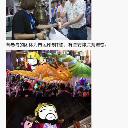
有参与的团体为市民印制T恤，有些安排凉茶赠饮。