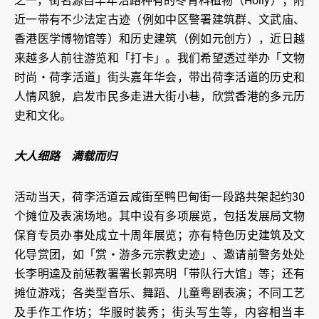
之一，街名源自早年沿路种有的冬青科植物（Holly）；附
近一带有不少法定古迹（例如中区警署建筑群、文武庙、
香港医学博物馆等）和历史建筑（例如元创方），近日越
来越多人前往游览和「打卡」。我们希望透过举办「文物
时尚‧荷李活道」街头嘉年华会，带出荷李活道的历史和
人情风貌，启发市民多走进大街小巷，欣赏香港的多元历
史和文化。
大人细路 满载而归
活动当天，荷李活道云咸街至鸭巴甸街一段路共架起约30
个摊位及表演场地。其中设有多项展览，包括发展局文物
保育专员办事处成立十周年展览；亦有特色历史建筑及文
化导赏团，如「赏‧游多元宗教史迹」、邀请前警务处处
长李明逵及前惩教署署长郭亮明「带队行大馆」等；还有
摊位游戏；各类型音乐、舞蹈、儿童粤剧表演；不同工艺
及手作工作坊；华服时装秀；街头写生等，内容相当丰