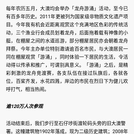
每年农历五月，大澳均会举办「龙舟游涌」活动，至今已
有百多年历史。2011年更被列为国家级非物质文化遗产项
目。今年我有机会近距离观赏这个充满地区色彩的传统活
动，三个渔业行会成员划着龙舟，后面拖着载有神像的小
艇，在棚屋之间的水道巡游，部分棚屋居民亦会朝着龙舟
拜祭。今年主办单位特别邀请逾百名市民，与大澳居民一
同在棚屋观赏「游涌」，同时体验一下居民的生活，令活
动得以传承和推广，可谓别具意义。「游涌」之后，是精
彩刺激的龙舟竞渡赛，各支队伍在接过队旗后，各就各
位，百桨齐发，水花四溅，岸边的市民在烈日下为健儿欢
呼打气，相当热闹。
逾120万人次参观
活动结束后，我们步行至石仔埗街渡轮码头旁的旧大澳警
署。这幢建筑物1902年落成，现为二级历史建筑；2008年