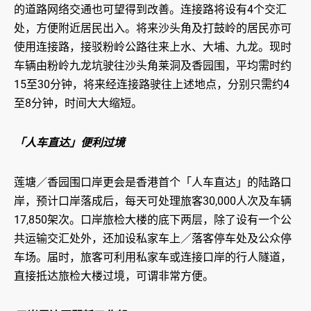
的道路网络交通也可望得到改善。连接路将设有4个交汇
处，方便附近居民出入。将来沙头角及打鼓岭的居民亦可
使用连接路，接驳粉岭公路往来上水、大埔、九龙。现时
车辆由粉岭九龙坑驶往沙头角莱洞及香园围，平均需时约
15至30分钟，将来经连接路驶往上述地点，分别只需约4
至8分钟，时间大大缩短。
「人车直达」便利过境
莲塘／香园围口岸更会是香港首个「人车直达」的陆路口
岸，预计口岸落成后，每天可处理旅客30,000人次及车辆
17,850架次。口岸旅检大楼的底下两层，除了设有一个公
共运输交汇处外，还加设私家车上／落客停车处及公众停
车场。届时，旅客可利用私家车或连接口岸的行人隧道，
直接抵达旅检大楼过境，可谓非常方便。