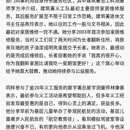
部门同事利用自身所长服务社区，其中建筑署总工料测量
师李方冲介绍，建筑署义工队最初主要提供家居维修服
务，其后服务扩展至不限于日常工作范畴。建筑署退休文
书主任巫燕玲表示，她以往的工作一般与文书相关，因此
最初对家居维修一窍不通。她分享2003年首次参加家居维
修服务，当时义工们花了两天时间为长者翻新住所，将原
来灰暗的房子油漆成明亮家居交予长者。她表示，最感动
的是完成后维修后，长者捉着她的手说「我真的很开心，
你为我翻新家居比请我吃一星期饭更好！」这个窝心举动
给予她莫大鼓舞，推动她持续参与公益服务。
同样参与了逾20年义工服务的屋宇署总屋宇测量师林肇基
表示，最初参与义工活动是希望帮助别人，但多年义工经
验发现最受惠的是自己，得到心灵上的满足，获益良多。
他分享早前为基层儿童举办了参观民航处的活动，基层儿
童甫步入民航处的「航空教育径」，看到模拟驾驶室等设
施便兴奋不已，有的更向他表示从没乘坐过飞机，令他深