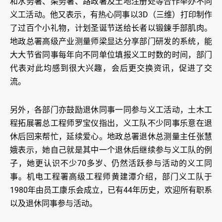
和水务署、渠务署、路政署及土地注册处等合作举办不同
义工活动。他又表示，有热心同事以3D（三维）打印制作
了过百个小礼物，计划圣诞节送给长者以锻鍊手部肌肉。
地政总署高级产业测量师梁显达分享部门研发的系统，能
大大节省同事每年向不同单位填报义工时数的时间，部门
代表对此均感到很大兴趣，会后更交换资讯，促进了交
流。
另外，各部门亦鼓励退休同事一同参与义工活动，土木工
程拓展署总工程师罗宝仪指出，义工队不少同事乐意在退
休后回来帮忙，延续爱心。地政总署退休总测量主任张慧
娥表示，她自己就是其中一个退休后继续参与义工队的例
子，她更认识不少70多岁、仍然活跃参与活动的义工同
事。机电工程署高级工程师黄建潭介绍，部门义工队于
1980年由员工康乐会成立，已有44年历史，欢迎所有职系
以及退休同事参与活动。