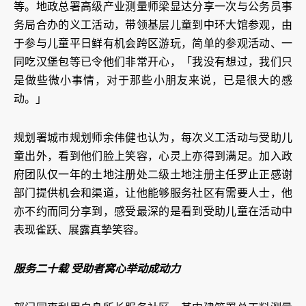
等。地政总署高级产业测量师梁显达分享一次与公务员事
务局合办的义工活动，带领基层儿童到中环大馆参观，由
于参与儿童平日鲜有机会跨区游玩，简单的参观活动、一
同吃汉堡包等已令他们非常开心，「我没有想过，我们只
是做些微小事情，对于那些小朋友来说，已是很大的感
动。」
规划署城市规划师余伟健也认为，每次义工活动与受助儿
童出外，看到他们脸上笑容，心灵上亦得到满足。加入政
府团队仅一年的土地注册处二级土地注册主任罗止正感谢
部门提供机会和渠道，让他能够服务社区有需要人士，他
亦不约而同分享到，感受最深的是看到受助儿童在活动中
表现雀跃、展露真摰笑容。
服务二十载 受助者窝心举动成动力