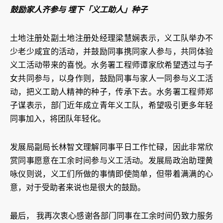
鼓励家人齐参与 埋下「义工助人」种子
土地注册处副土地注册处经理梁慧娴表示，义工队举办不
少老少咸宜的活动，并鼓励同事携同家人参与，共同体验
义工活动带来的喜悦。水务署工程师谭家欣希望透过与子
女共同参与，以身作则，鼓励同事与家人一同参与义工活
动，把义工助人精神的种子，传承下去。水务署工程师郑
子谋表示，部门近年成立青年义工队，希望吸引更多年轻
同事加入，将团队年轻化。
发展局副局长林智文理解同事平日工作忙碌，因此非常欣
赏同事愿意在工余时间参与义工活动。发展局政治助理黄
咏仪则说，义工们所做的事情即使简单，但带着满满的心
意，对于受助者来说也是很大的鼓励。
最后， 我再次衷心感谢各部门同事在工余时间仍致力服务