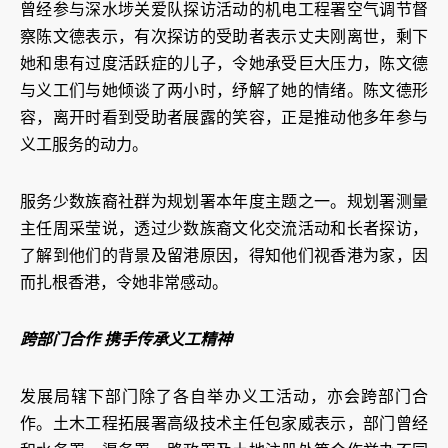
曾经参与深水埗关爱队探访活动的机电工程署空气调节督
察陈文德表示，有次探访的受助者表示丈夫刚离世，剩下
她和患有过度活跃症的儿子，令她承受巨大压力，陈文德
与义工们与她倾谈了两小时，纾解了她的情绪。陈文德形
容，离开时看到受助者展露的笑容，正是推动他多年参与
义工服务的动力。
服务少数族裔社群为规划署本年度主题之一。规划署测量
主任周采莹说，透过少数族裔文化交流活动和长者探访，
了解到他们的背景及留港原因，得知他们视香港为家，因
而扎根香港，令她非常感动。
跨部门合作 携手传承义工精神
发展局辖下部门除了各自举办义工活动，亦会跨部门合
作。土木工程拓展署高级技术主任包家威表示，部门曾经