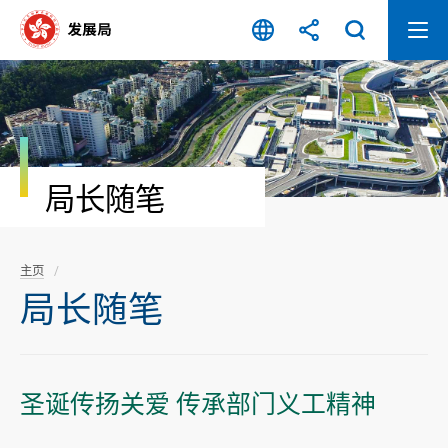
跳
至
内
容
开
始
局长随笔
主页
局长随笔
圣诞传扬关爱 传承部门义工精神