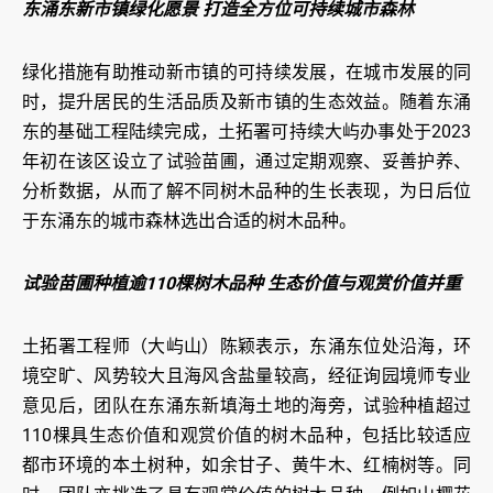
东涌东新市镇绿化愿景 打造全方位可持续城市森林
绿化措施有助推动新市镇的可持续发展，在城市发展的同
时，提升居民的生活品质及新市镇的生态效益。随着东涌
东的基础工程陆续完成，土拓署可持续大屿办事处于2023
年初在该区设立了试验苗圃，通过定期观察、妥善护养、
分析数据，从而了解不同树木品种的生长表现，为日后位
于东涌东的城市森林选出合适的树木品种。
试验苗圃种植逾110棵树木品种 生态价值与观赏价值并重
土拓署工程师（大屿山）陈颖表示，东涌东位处沿海，环
境空旷、风势较大且海风含盐量较高，经征询园境师专业
意见后，团队在东涌东新填海土地的海旁，试验种植超过
110棵具生态价值和观赏价值的树木品种，包括比较适应
都市环境的本土树种，如余甘子、黄牛木、红楠树等。同