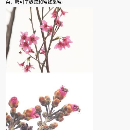
朵，吸引了蝴蝶和蜜蜂采蜜。