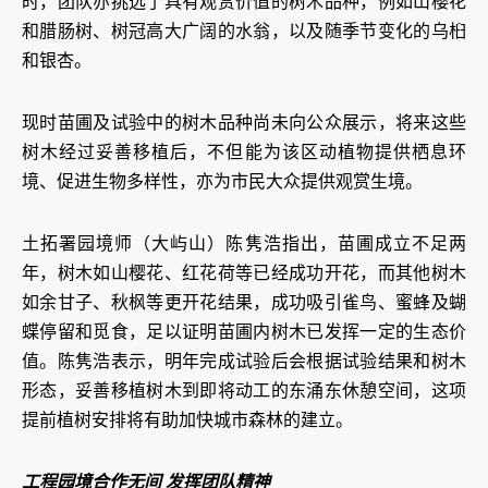
时，团队亦挑选了具有观赏价值的树木品种，例如山樱花
和腊肠树、树冠高大广阔的水翁，以及随季节变化的乌桕
和银杏。
现时苗圃及试验中的树木品种尚未向公众展示，将来这些
树木经过妥善移植后，不但能为该区动植物提供栖息环
境、促进生物多样性，亦为市民大众提供观赏生境。
土拓署园境师（大屿山）陈隽浩指出，苗圃成立不足两
年，树木如山樱花、红花荷等已经成功开花，而其他树木
如余甘子、秋枫等更开花结果，成功吸引雀鸟、蜜蜂及蝴
蝶停留和觅食，足以证明苗圃内树木已发挥一定的生态价
值。陈隽浩表示，明年完成试验后会根据试验结果和树木
形态，妥善移植树木到即将动工的东涌东休憩空间，这项
提前植树安排将有助加快城市森林的建立。
工程园境合作无间 发挥团队精神