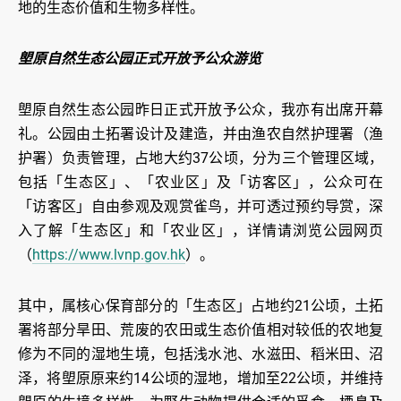
地的生态价值和生物多样性。
塱原自然生态公园正式开放予公众游览
塱原自然生态公园昨日正式开放予公众，我亦有出席开幕
礼。公园由土拓署设计及建造，并由渔农自然护理署（渔
护署）负责管理，占地大约37公顷，分为三个管理区域，
包括「生态区」、「农业区」及「访客区」，公众可在
「访客区」自由参观及观赏雀鸟，并可透过预约导赏，深
入了解「生态区」和「农业区」，详情请浏览公园网页
（
https://www.lvnp.gov.hk
）。
其中，属核心保育部分的「生态区」占地约21公顷，土拓
署将部分旱田、荒废的农田或生态价值相对较低的农地复
修为不同的湿地生境，包括浅水池、水滋田、稻米田、沼
泽，将塱原原来约14公顷的湿地，增加至22公顷，并维持