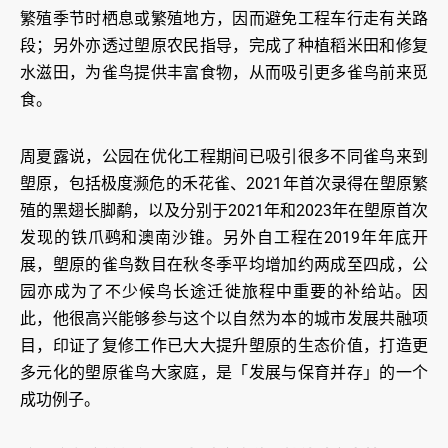
繁殖季节时栖息或繁殖地方，因而避免工程车行走有关路
段；另外亦透过塱原农民指导，完成了种植稻米田和修复
水滋田，为雀鸟提供丰富食物，从而吸引更多雀鸟前来觅
食。
周夏露说，公园在优化工程期间已吸引很多不同雀鸟来到
塱原，包括极度濒危的禾花雀、2021年首次录得在塱原繁
殖的黑翅长脚鹬，以及分别于2021年和2023年在塱原首次
发现的铁爪鹀和澳南沙锥。另外自工程在2019年年底开
展，塱原的雀鸟数目在秋冬季平均增加约两成至四成，公
园亦成为了不少候鸟长途迁徙旅程中重要的补给站。因
此，他很高兴能够参与这个以自然为本的城市发展共融项
目，印证了复修工作已大大提升塱原的生态价值，打造更
多元化的塱原雀鸟大家庭，是「发展与保育并存」的一个
成功例子。