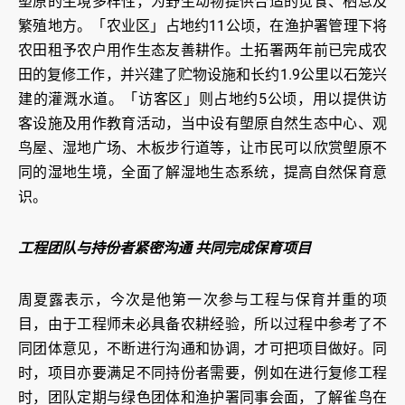
塱原的生境多样性，为野生动物提供合适的觅食、栖息及
繁殖地方。「农业区」占地约11公顷，在渔护署管理下将
农田租予农户用作生态友善耕作。土拓署两年前已完成农
田的复修工作，并兴建了贮物设施和长约1.9公里以石笼兴
建的灌溉水道。「访客区」则占地约5公顷，用以提供访
客设施及用作教育活动，当中设有塱原自然生态中心、观
鸟屋、湿地广场、木板步行道等，让市民可以欣赏塱原不
同的湿地生境，全面了解湿地生态系统，提高自然保育意
识。
工程团队与持份者紧密沟通 共同完成保育项目
周夏露表示，今次是他第一次参与工程与保育并重的项
目，由于工程师未必具备农耕经验，所以过程中参考了不
同团体意见，不断进行沟通和协调，才可把项目做好。同
时，项目亦要满足不同持份者需要，例如在进行复修工程
时，团队定期与绿色团体和渔护署同事会面，了解雀鸟在