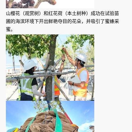
山樱花（观赏树）和红花荷（本土树种）成功在试验苗
圃的海滨环境下开出鲜艳夺目的花朵，并吸引了蜜蜂采
蜜。