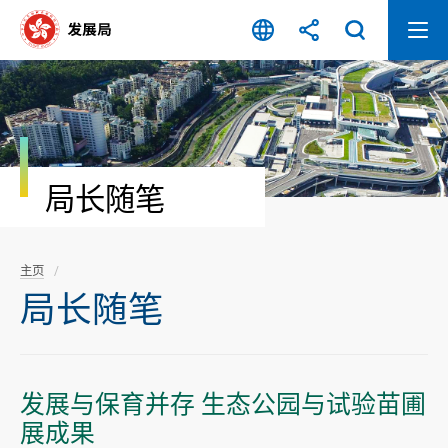
跳
至
内
容
开
始
局长随笔
主页
局长随笔
发展与保育并存 生态公园与试验苗圃
展成果