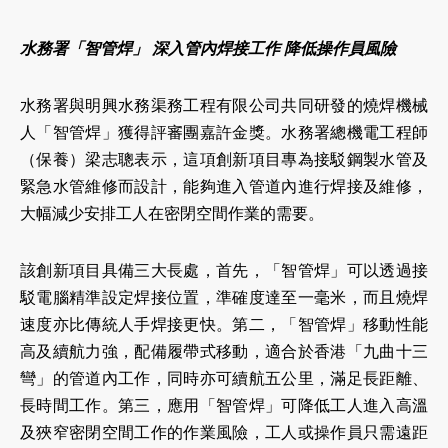
水務署「智管焊」 深入管內焊接工作 降低操作員風險
水務署與明興水務渠務工程有限公司共同研發的燒焊機械
人「智管焊」獲得評審團嘉許金獎。水務署總機電工程師
（保養）梁志聰表示，這項創新項目專為接駁鋼製水管及
緊急水管維修而設計，能夠進入管道內進行焊接及維修，
大幅減少安排工人在密閉空間作業的需要。
該創新項目具備三大長處，首先，「智管焊」可以透過接
駁電腦精準設定焊接位置，準確度達至一毫米，而且燒焊
速度亦比傳統人手焊接更快。第二，「智管焊」移動性能
高及續航力強，配備履帶式移動，適合於香港「九曲十三
彎」的管道內工作，同時亦可續航五公里，滿足長距離、
長時間工作。第三，應用「智管焊」可降低工人進入高溫
及狹窄密閉空間工作的作業風險，工人或操作員只需遠距