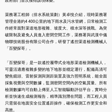
政府部門首次獲得該項殊榮。
渠務署工程師（排水系統策劃）黃卓悅介紹，現時渠務署
管理全港約4 400公里的地下雨水及污水管網，日常檢測工
作經常面對渠道地形複雜、坡度大、積水深等挑戰。為突
破限制及避免人員進入密閉空間工作，渠務署與武漢中儀
物聯技術股份有限公司合作，研發了遙控渠道檢測機械人
「百變探哥」。
「百變探哥」是一款遙控履帶式全地形渠道檢測機械人，
可靈活適應複雜多變的地下地形並穩定運行，配備高清可
變焦鏡頭、雷射探測與測距裝置及強力照明系統，能全面
採集視覺與空間數據，監測密閉空間內的空氣質量。所有
檢測數據均可自動上傳至人工智能驅動評估平台，實時分
析並快速生成檢測報告，精準識別潛在問題，而工程人員
只需留在地面安全位置遙距操作，確保檢測工作更安全和
高效。