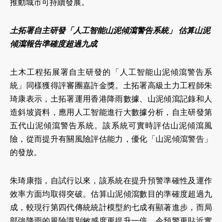
推動城市可持續發展。
土拓署自主研發「人工智能山泥傾瀉警告系統」 估算山泥
傾瀉報告準確度超過九成
土木工程拓展署自主研發的「人工智能山泥傾瀉警告系
統」同樣獲得評審團嘉許金獎。土拓署高級土力工程師朱
琦康表示，土拓署運用香港降雨數據、山泥傾瀉記錄和人
造斜坡資料，應用人工智能進行大數據分析，自主研發第
五代山泥傾瀉警告系統。該系統可實時評估山泥傾瀉風
險，從而提升有關風險評估能力，優化「山泥傾瀉警告」
的發放。
朱琦康指，自試行以來，該系統在提升預警準確性及運作
效率方面均取得突破。估算山泥傾瀉數目的準確度超過九
成，較現行第四代傳統統計模型約七成有顯著進步，而局
部強降雨的風險識別敏感度更提升一倍，令預警更貼近實