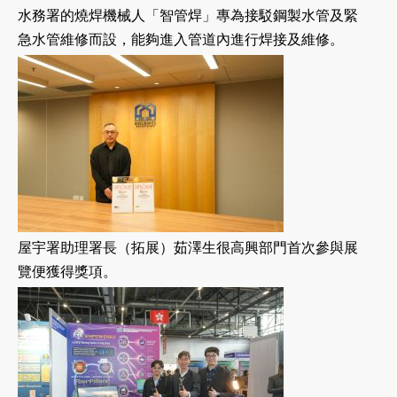
水務署的燒焊機械人「智管焊」專為接駁鋼製水管及緊
急水管維修而設，能夠進入管道內進行焊接及維修。
屋宇署助理署長（拓展）茹澤生很高興部門首次參與展
覽便獲得獎項。