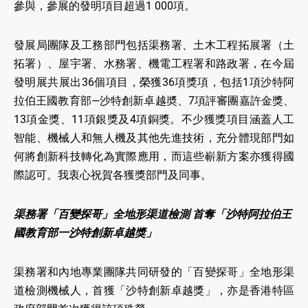
參與，參展的發明項目超過1 000項。
發展局團隊及工務部門包括渠務署、土木工程拓展署（土
拓署）、屋宇署、水務署、機電工程署和路政署，在今屆
發明展共展出36個項目，榮獲36項獎項，包括1項沙特阿
拉伯王國教育部—沙特創新卓越奬、7項評審團嘉許金獎、
13項金獎、11項銀獎及4項銅獎。不少獲獎項目涵蓋人工
智能、機械人和無人機及其他先進技術，充分體現部門如
何將創新科技轉化為實際應用，而這些嶄新方案亦獲得國
際認可。我衷心祝賀各獲獎部門及同事。
渠務署「百變探哥」全地形渠道檢測 首奪「沙特阿拉伯王
國教育部一沙特創新卓越獎」
渠務署和內地專業團隊共同研發的「百變探哥」全地形渠
道檢測機械人，首獲「沙特創新卓越獎」，亦是香港特區