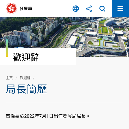
跳
至
內
容
開
始
歡迎辭
主頁
歡迎辭
局長簡歷
甯漢豪於2022年7月1日出任發展局局長。