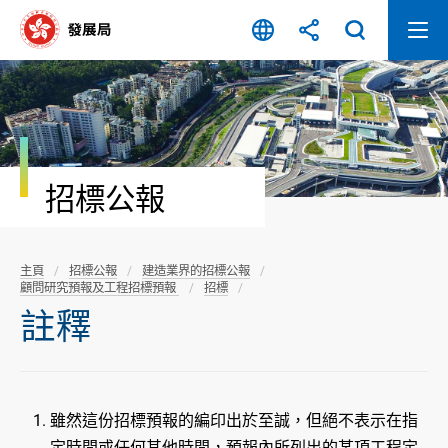
跳
至
內
容
開
始
招標公報
主頁
招標公報
建造業界的招標公報
顧問研究預報及工程招標預報
招標
註釋
雖然這份招標預報的編印出於至誠，但絕不表示在指
定時間或任何其他時間，預報內所列出的某項工程定