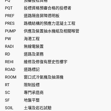
PQ
預審投標資格
PQT
投標資格預審合格的投標者
PREF
道路隔音屏障透明板
PRES
路橋結構的預應力混凝土工程
PUMP
供應及裝置抽水機組及相關喉管
PW
海港工程
RADI
無線電裝置
RD
道路及渠務
REHI
維修及修復有歷史性樓宇
ROAD
道路標記
ROOM
窗口式冷氣機及抽濕機
RT
限制投標
SC
專門承造商
SF
地盤平整
SOIL
土壤及岩石試驗