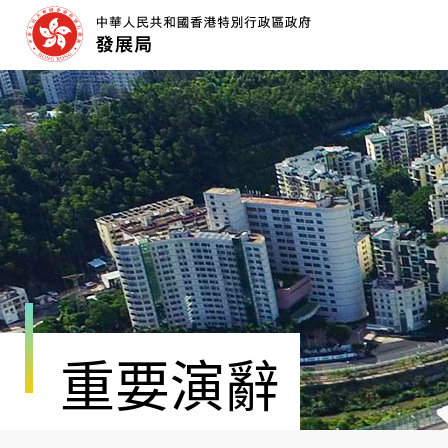
跳
至
內
容
開
始
重要演辭