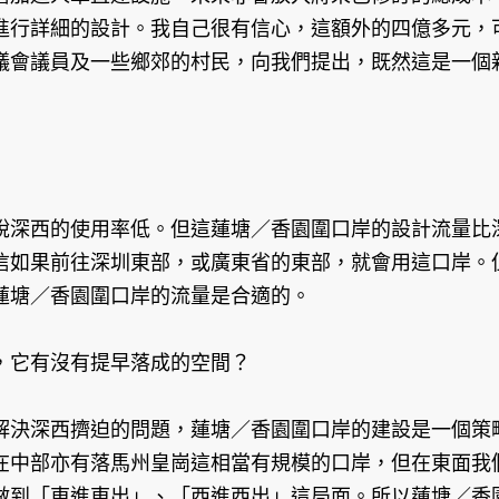
進行詳細的設計。我自己很有信心，這額外的四億多元，
議會議員及一些鄉郊的村民，向我們提出，既然這是一個
說深西的使用率低。但這蓮塘／香園圍口岸的設計流量比
信如果前往深圳東部，或廣東省的東部，就會用這口岸。
蓮塘／香園圍口岸的流量是合適的。
，它有沒有提早落成的空間？
解決深西擠迫的問題，蓮塘／香園圍口岸的建設是一個策
在中部亦有落馬州皇崗這相當有規模的口岸，但在東面我
做到「東進東出」、「西進西出」這局面。所以蓮塘／香