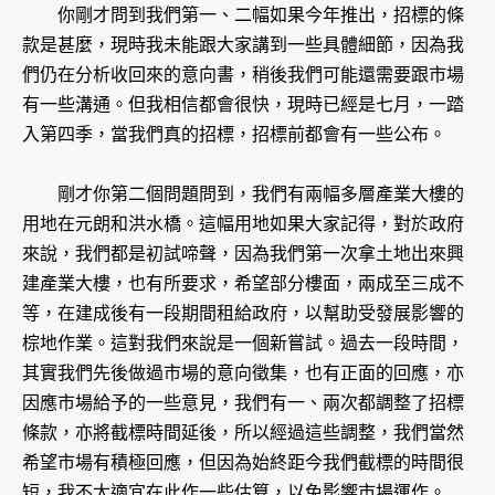
你剛才問到我們第一、二幅如果今年推出，招標的條
款是甚麼，現時我未能跟大家講到一些具體細節，因為我
們仍在分析收回來的意向書，稍後我們可能還需要跟市場
有一些溝通。但我相信都會很快，現時已經是七月，一踏
入第四季，當我們真的招標，招標前都會有一些公布。
剛才你第二個問題問到，我們有兩幅多層產業大樓的
用地在元朗和洪水橋。這幅用地如果大家記得，對於政府
來說，我們都是初試啼聲，因為我們第一次拿土地出來興
建產業大樓，也有所要求，希望部分樓面，兩成至三成不
等，在建成後有一段期間租給政府，以幫助受發展影響的
棕地作業。這對我們來說是一個新嘗試。過去一段時間，
其實我們先後做過市場的意向徵集，也有正面的回應，亦
因應市場給予的一些意見，我們有一、兩次都調整了招標
條款，亦將截標時間延後，所以經過這些調整，我們當然
希望市場有積極回應，但因為始終距今我們截標的時間很
短，我不太適宜在此作一些估算，以免影響市場運作。