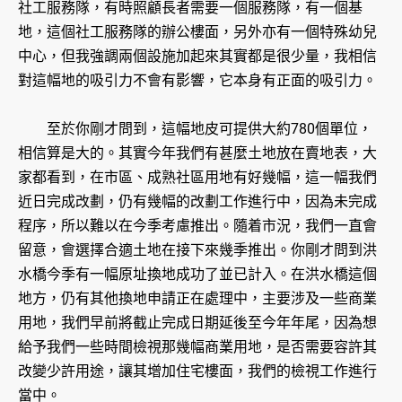
社工服務隊，有時照顧長者需要一個服務隊，有一個基
地，這個社工服務隊的辦公樓面，另外亦有一個特殊幼兒
中心，但我強調兩個設施加起來其實都是很少量，我相信
對這幅地的吸引力不會有影響，它本身有正面的吸引力。
至於你剛才問到，這幅地皮可提供大約780個單位，
相信算是大的。其實今年我們有甚麼土地放在賣地表，大
家都看到，在市區、成熟社區用地有好幾幅，這一幅我們
近日完成改劃，仍有幾幅的改劃工作進行中，因為未完成
程序，所以難以在今季考慮推出。隨着市況，我們一直會
留意，會選擇合適土地在接下來幾季推出。你剛才問到洪
水橋今季有一幅原址換地成功了並已計入。在洪水橋這個
地方，仍有其他換地申請正在處理中，主要涉及一些商業
用地，我們早前將截止完成日期延後至今年年尾，因為想
給予我們一些時間檢視那幾幅商業用地，是否需要容許其
改變少許用途，讓其增加住宅樓面，我們的檢視工作進行
當中。