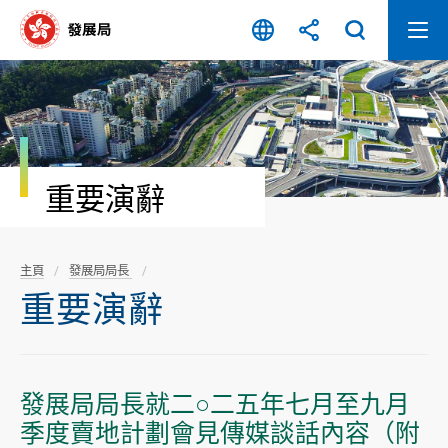
跳
至
內
容
開
始
重要演辭
主頁
發展局局長
重要演辭
發展局局長就二○二五年七月至九月
季度賣地計劃會見傳媒談話內容（附