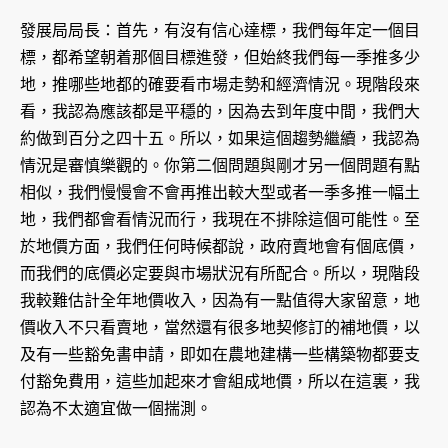
發展局局長：首先，有沒有信心達標，我們每年定一個目
標，都希望朝着那個目標進發，但始終我們每一季推多少
地，推哪些地都的確要看市場走勢和經濟情況。現階段來
看，我認為應該都是平穩的，因為去到年度中間，我們大
約做到百分之四十五。所以，如果這個趨勢繼續，我認為
情況是審慎樂觀的。你第二個問題與剛才另一個問題有點
相似，我們慢慢會不會再推出較大型或者一季多推一幅土
地，我們都會看情況而行，我現在不排除這個可能性。至
於地價方面，我們任何時候都說，政府賣地會有個底價，
而我們的底價必定要與市場狀況有所配合。所以，現階段
我較難估計全年地價收入，因為有一點值得大家留意，地
價收入不只看賣地，當然還有很多地契修訂的補地價，以
及有一些豁免書申請，即如在農地建構一些構築物都要支
付豁免費用，這些加起來才會組成地價，所以在這裏，我
認為不太適宜做一個揣測。