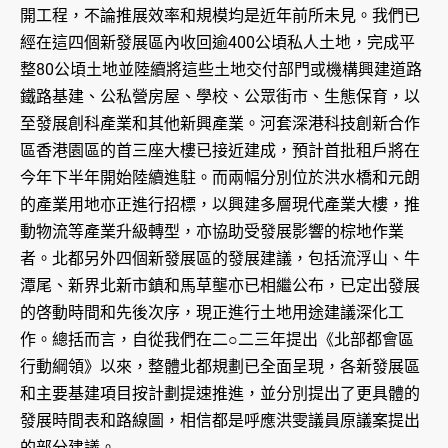
開工程，不論推展效率和規模均是近年前所未見。我們已
經在這四個新發展區內收回逾400公頃私人土地，完成平
整80公頃土地並陸續將這些土地交付部門或機構興建道路
鐵路基建、公私營房屋、學校、公眾街市、生態保育，以
至發展創科產業和其他新興產業。河套深港科技創新合作
區香港園區的首三座大樓已接近建成，預計首批租戶將在
今年下半年開始陸續進駐。而兩幅分別位於洪水橋和元朗
的產業用地亦正進行招標，以興建多層現代產業大樓，推
動物流等產業升級轉型，亦協助受發展影響的棕地作業
者。北都另外四個新發展區的發展建議，包括流浮山、牛
潭尾、新界北新市鎮和馬草壟亦已相繼公布，已定出發展
的啓動時間和先後次序，現正進行土地用途建議深化工
作。總括而言，自從我們在二○二三年提出《北部都會區
行動綱領》以來，整體北都規劃已全面呈現，各新發展區
和主要基建項目按計劃提速推進，並分別提出了更具體的
發展時間表和路線圖，相信都是呼應洪雯議員原議案提出
的部分建議。