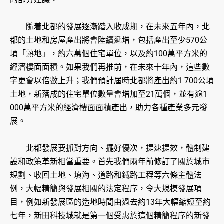
隨着北都的發展逐漸踏入收成期，在未來五年內，北
都的土地和房屋產出將會陸續遞增，包括產出至少570公
頃「熟地」，約六萬個住宅單位，以及約100萬平方米的
經濟樓面面積。如果我們再推前，在未來十年內，這些數
字更會以倍數上升；我們預計屆時北都將產出約1 700公頃
土地，新落成的住宅單位數量會增加至21萬個，並有逾1
000萬平方米的經濟樓面面積產出，助力各種產業多元發
展。
北都發展要抓對方向、擺好優次，提速提效，體制建
設和政策革新相當重要。首先我們兩年前修訂了關於城市
規劃、收回土地、填海、道路和鐵路工程等六條主體法
例，大幅精簡與發展相關的法定程序，令大規模發展項
目，例如新發展區的造地時間由過去約13年大幅縮短至約
七年，新田科技城就是第一個受惠於這個精簡程序的新發