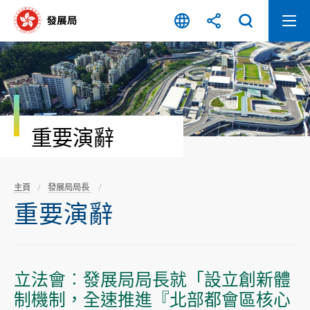
跳
至
內
容
開
始
重要演辭
主頁
發展局局長
重要演辭
立法會︰發展局局長就「設立創新體
制機制，全速推進『北部都會區核心