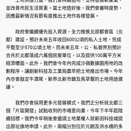
土地供應方面，我們會持續造地，支持發展新產業，
並改善市民生活質素。當土地造好後，我們會審時度勢，
因應最新情況有節有度推出土地作各樣發展。
政府會繼續優先投入資源，全力推進北部都會區（北
都）建設，預計未來五年收回600公頃的私人土地，完成
平整至少570公頃土地。而未來五年，公、私營界別預計
合共於北都落成六萬個房屋單位，以及提供100萬平方米
經濟樓面。此外，我們會今年內完成沙嶺數據園用地的改
劃程序，讓創新科技及工業局盡早把土地推出市場。今年
內亦會敲定牛潭尾、新界北新市鎮及馬草壟的土地用途建
議。
我們亦會採用更多元發展模式。我們正分析就北都三
個「片區開發」試點收到的市場意向書，今年下半年起陸
續招標。我們今年稍後會邀請土地業權人就新田科技城提
出原址換地申請。此外，兩幅分別位於元朗及洪水橋的多