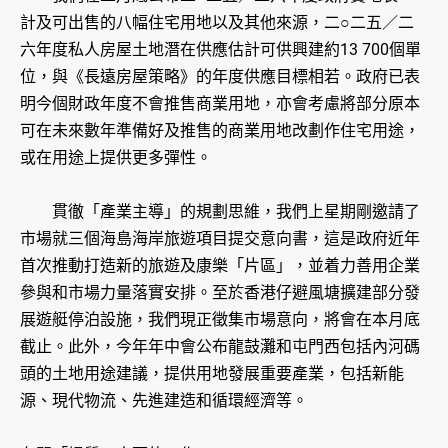
計及可出售的八幅住宅用地以及其他來源，二○二五／二
六年度私人房屋土地潛在供應估計可供興建約13 700個單
位，與《長遠房屋策略》的年度供應目標相若。政府已表
明今個財政年度不會推售商業用地，亦會考慮將部分原本
可在未來數年準備好及推售的商業用地改劃作住宅用途，
或在用途上提供更多彈性。
貫徹「產業主導」的規劃思維，我們上星期剛邀請了
市場就三個海島海岸旅遊項目提交意向書，這是政府近年
首次推動打造新的旅遊及康樂「片區」，並着力善用企業
參與和市場力量落實安排。至於香港仔避風塘擴建部分發
展遊艇停泊設施，我們現正徵集市場意向，將會在本月底
截止。此外，今年年中會公布龍鼓灘和屯門西包括內河碼
頭的土地用途建議，提供用地發展重要產業，包括新能
源、現代物流、先進建造和循環經濟等。