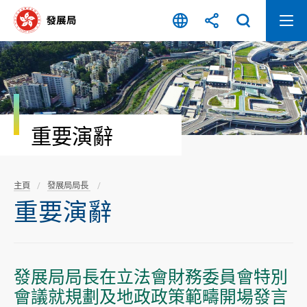
跳
至
內
容
開
始
重要演辭
主頁
發展局局長
重要演辭
發展局局長在立法會財務委員會特別
會議就規劃及地政政策範疇開場發言