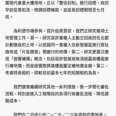
層現代產業大樓用地，正以「雙信封制」進行招標。政府
早前從善如流，微調招標條款，並延長招標期限至七月
底。
為利便市場參與，提升投資意欲，我們正研究幾項土
地管理工作。第一，研究容許業權人主動交回政府在北都
計劃徵收的土地，以抵銷同一業權人在新發展區進行原址
換地或「片區開發」需繳付的地價。第二，研究更廣泛應
用「按實補價」概念，包括容許發展商無須按最高樓面進
行補地價，而是按實際興建樓面釐定補地價金額。第三，
考慮特長租約，即較目前最多七年的短期租約為長。
我們還會繼續研究其他一系列措施，進一步簡化審批
流程，特別是進入工程階段的各項行政審批流程，降低建
築成本。
我們在二月底公布二○二五／二六年度政府賣地表。