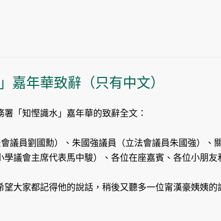
」嘉年華致辭（只有中文）
務署「知慳識水」嘉年華的致辭全文：
立法會議員劉國勳）、朱國強議員（立法會議員朱國強）、
小學議會主席代表馬中駿）、各位在座嘉賓、各位小朋友
望大家都記得他的說話，稍後又聽多一位甯漢豪姨姨的說