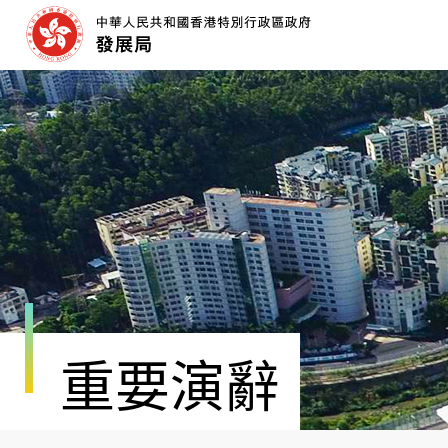
跳
至
內
容
開
始
重要演辭