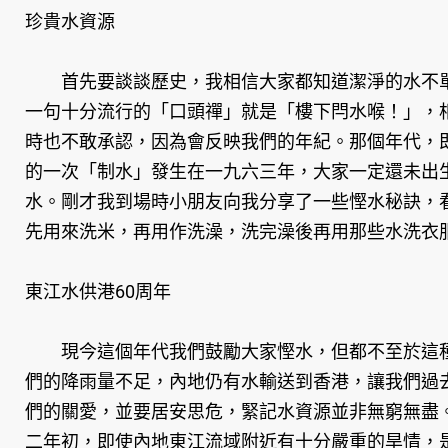
珍貴水資源
首先要談談歷史，我相信大家都知道潔淨的水不單
一句十分流行的「口頭禪」就是「樓下閂水喉！」，
時也不敢承認，因為會反映我們的年紀。那個年代，
的一次「制水」發生在一九六三年，大家一定還未出
水。剛才我到場時小朋友向我分享了一些慳水秘訣，
先用來洗米，再用作洗澡，洗完澡後再用那些水洗衣
東江水供港60周年
現今這個年代我們鼓勵大家慳水，但都不至於這種
們的降雨量不足，內地仍有水輸送到香港，讓我們過
們的關愛，並要居安思危，緊記水資源並非無窮無盡
二年初，即使內地東江流域附近有十分嚴重的旱情，