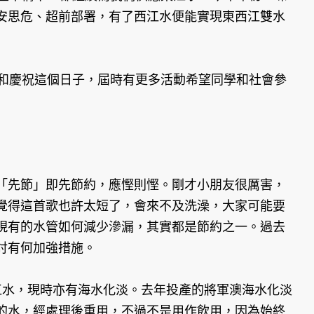
安思危、超前部署，有了西江水便能實現東西江雙水
和慶祝這個日子，屆時有更多活動希望同學和社會參
先節」即先節約，應慳則慳。剛才小朋友很厲害，
覺得這首歌也許太短了，會來不及洗澡，大家可能要
現有的水管如何減少滲漏，其實都是節約之一。過去
討有何加強措施。
水，現時亦有海水化淡。去年投產的將軍澳海水化淡
的水，經處理後重用，不過不是用作飲用，因為始終