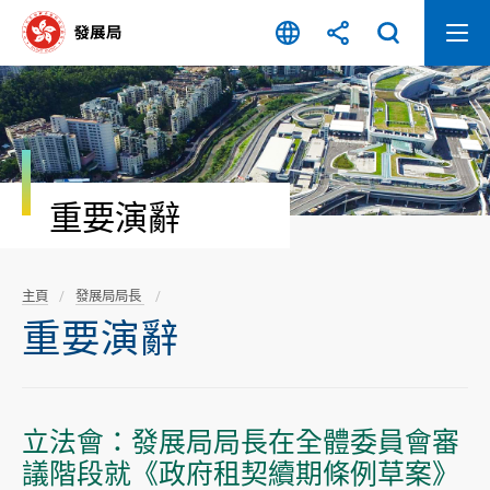
跳
至
內
容
開
始
重要演辭
主頁
發展局局長
重要演辭
立法會：發展局局長在全體委員會審
議階段就《政府租契續期條例草案》