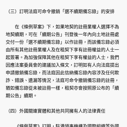
（三）訂明法庭可命令撤銷「選不續期備忘錄」的安排
在《條例草案》下，如果地契的註冊業權人選擇不為
地契續期，可在「續期公告」刊登後一年內向土地註冊處
交付一份「選不續期備忘錄」以作註冊，而該備忘錄必須
由所有其他註冊業權人及在租契下享有註冊權益的人士一
起簽署。為加強保障其他在租契下享有權益的人士，我們
因應法案委員會的建議加入條文，訂明如有人向法庭提出
申請撤銷備忘錄，而法庭因此信納備忘錄內容涉及任何欺
詐、錯誤、遺漏等情況，法庭可命令撤銷備忘錄的註冊，
猶如備忘錄從未被註冊一樣，租契亦會按照原公布的「續
期公告」續期。
（四）外國關連實體和其他共同擁有人的法律責任
《條例草案》訂明，駐港領事機構及國際組織等外國