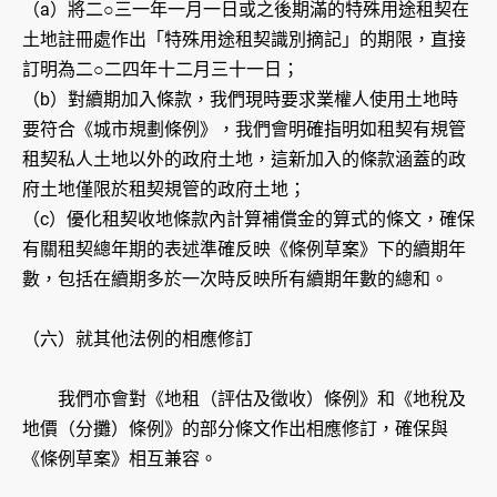
（a）將二○三一年一月一日或之後期滿的特殊用途租契在
土地註冊處作出「特殊用途租契識別摘記」的期限，直接
訂明為二○二四年十二月三十一日；
（b）對續期加入條款，我們現時要求業權人使用土地時
要符合《城市規劃條例》，我們會明確指明如租契有規管
租契私人土地以外的政府土地，這新加入的條款涵蓋的政
府土地僅限於租契規管的政府土地；
（c）優化租契收地條款內計算補償金的算式的條文，確保
有關租契總年期的表述準確反映《條例草案》下的續期年
數，包括在續期多於一次時反映所有續期年數的總和。
（六）就其他法例的相應修訂
我們亦會對《地租（評估及徵收）條例》和《地稅及
地價（分攤）條例》的部分條文作出相應修訂，確保與
《條例草案》相互兼容。