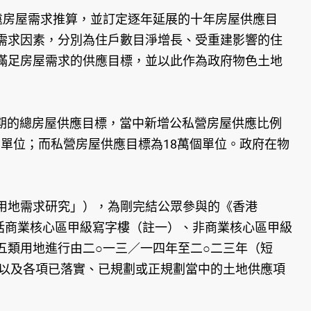
遠房屋需求推算，並訂定逐年延展的十年房屋供應目
需求因素，分別為住戶數目淨增長、受重建影響的住
滿足房屋需求的供應目標，並以此作為政府物色土地
年期的總房屋供應目標，當中新增公私營房屋供應比例
售單位；而私營房屋供應目標為18萬個單位。政府在物
用地需求研究」），為剛完結公眾參與的《香港
（包括商業核心區甲級寫字樓（註一）、非商業核心區甲級
五類用地進行由二○一三／一四年至二○二三年（短
，以及各項已落實、已規劃或正規劃當中的土地供應項