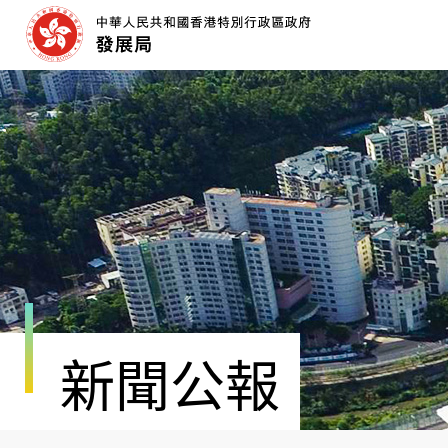
跳
至
內
容
開
始
新聞公報