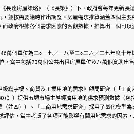
的《長遠房屋策略》（《長策》）下，政府會每年更新長
況，並按需要適時作出調整。房屋需求推算涵蓋四個主要
。而政府根據各個需求因素的客觀數據，推算出一個可以
46萬個單位為二○一七／一八至二○二六／二七年度十
個單位，當中包括20萬個公共出租房屋單位及八萬個資助出
甲級寫字樓、商貿及工業用地的需求》顧問研究（「工商
港2030+》）提供五類市場主導經濟用地的供求預測數據
業（註四））。「工商用地需求研究」採用了量化模型為
供求評估，當中考慮了各項可能影響有關用地需求的因素