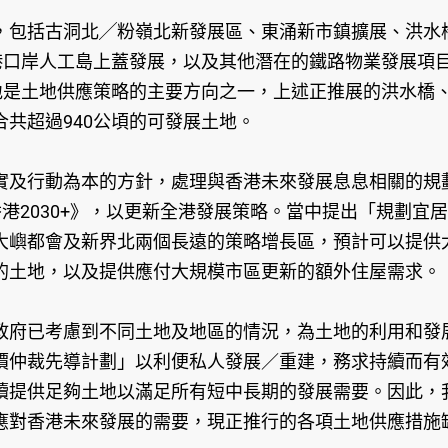
，包括古洞北╱粉嶺北新發展區、東涌新市鎮擴展、洪水
港口岸人工島上蓋發展，以及其他潛在的鐵路物業發展項
地是土地供應策略的主要方向之一，上述正推展的洪水橋、
共超過940公頃的可發展土地。
實及行動為本的方針，處理與香港未來發展息息相關的規
港2030+》，以更新全港發展策略。當中提出「規劃宜
嶼都會及新界北兩個長遠的策略增長區，預計可以提供大約
的土地，以及提供應付大規模市區更新的額外住屋需求。
政府已考慮到不同土地及地區的情況，為土地的利用和發
價仲裁先導計劃」以利便私人發展／重建，務求持續而有
續提供足夠土地以滿足所有短中長期的發展需要。因此，
應對香港未來發展的需要，現正推行的各項土地供應措施