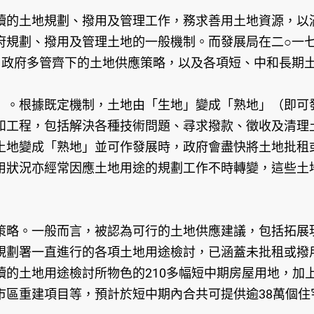
續的土地規劃、撥用及管理工作，務求善用土地資源，以
規劃、撥用及管理土地的一般機制。而發展局在二○一七年
概況，政府多管齊下的土地供應策略，以及各項短、中和長期
」。根據既定機制，土地由「生地」變成「熟地」（即可
和工程，包括解決各種技術問題、尋求撥款、徵收及清理
土地變成「熟地」並可作發展時，政府會盡快將土地批租
用狀況亦經常因應土地用途的規劃工作不時轉變，這些土
策略。一般而言，被認為可行的土地供應建議，包括拓展
規劃署一直進行的各項土地用途檢討，已涵蓋未批租或撥
續的土地用途檢討所物色的210多幅短中期房屋用地，加
區重建項目等，預計於短中期內合共可提供逾38萬個住