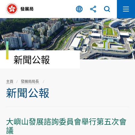
跳
至
內
容
開
始
新聞公報
主頁
發展局局長
新聞公報
大嶼山發展諮詢委員會舉行第五次會
議