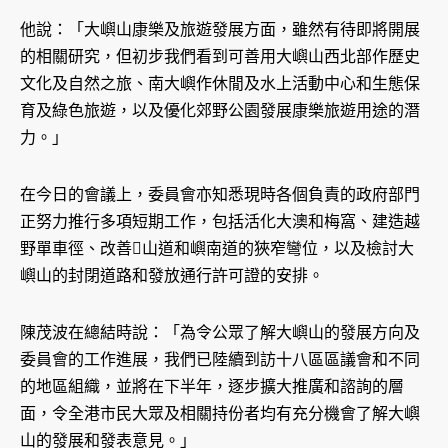
他說：「大嶼山康樂及旅遊發展方面，雖然有待即將開展
的相關研究，但初步我們看到可善用大嶼山西北部作歷史
文化及自然之旅、南大嶼作休閒及水上活動中心和生態保
育及綠色旅遊，以及優化郊野公園發展康樂旅遊用途的潛
力。」
在今日的會議上，委員會亦知悉現時各個負責的政府部門
正努力推行多項短期工作，包括活化大澳和梅窩、建造越
野單車徑、改善山道和嶼南道的狹窄彎位，以及檢討大
嶼山的封閉道路和發放通行許可證的安排。
陳茂波在總結時說：「為令公眾了解大嶼山的發展方向及
委員會的工作進展，我們已陸續到訪十八區區議會和不同
的地區組織，並將在下半年，逐步擴大推廣和諮詢的層
面，令全港市民大眾及相關持份者均有充分機會了解大嶼
山的發展和發表意見。」