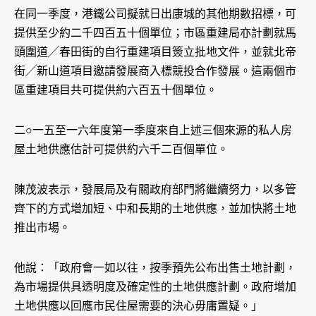
在同一季度，港鐵公司擬就日出康城的其他期數招標，可
提供至少約二千四百五十個單位；市區重建局亦計劃就馬
頭圍道╱春田街的自行重建項目簽立批地文件，並就北帝
街╱新山道項目邀請發展商入標競投合作發展。這兩個市
區重建項目共可提供約六百五十個單位。
二○一五至一六年度第一季度來自上述三個來源的私人房
屋土地供應估計可提供約六千二百個單位。
陳茂波表示，發展局及有關政府部門將繼續努力，以多管
齊下的方式增加短、中和長期的土地供應，並加快將土地
推出市場。
他說：「政府會一如以往，按季預先公布出售土地計劃，
為市場提供具透明度及確定性的土地供應計劃。政府增加
土地供應以回應市民住屋需要的決心毋庸置疑。」