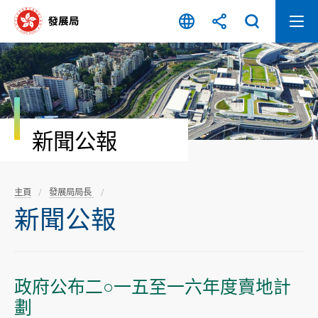
跳
至
內
容
開
始
新聞公報
主頁
發展局局長
新聞公報
政府公布二○一五至一六年度賣地計
劃