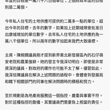
年度的目標是一萬八千八百個單位；上個財政年度的目標
則是二萬個。
今年私人住宅的土地供應可提供約二萬多一點的單位，超
出今年的目標。去年的數字，如果加上近期城規會批准日
出康城增加的單位數字，去年私人住宅的土地供應約為一
萬八千個單位，所以兩年的數字加起來我們大致達標。
主席，陳婉嫻議員剛才提到新界東北新發展區內的石仔嶺
安老院和農業復耕。她的發言令我深切明白，即使是非常
資深的議員，對政府的運作也可能不太了解。儘管如此，
我深信陳議員在解決上述問題的過程中，會體會到發展局
和轄下相關部門的同事在解決問題時的積極和努力。
至於規劃是為地產商服務這一個指控，嚴重與事實不符。
對於這種指控的散播，其實議員們需要負上相當的責任。