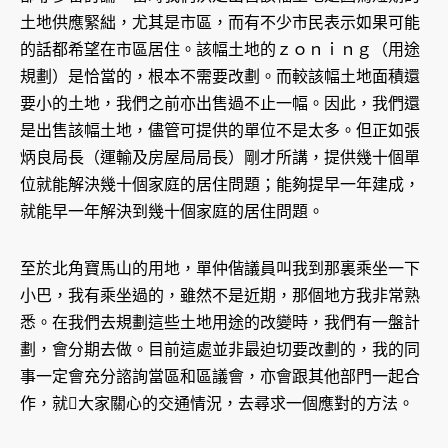
土地供應緊絀，尤其是市區，而有不少市民表示如果可能
的話都希望在市區居住。該幅土地的ｚｏｎｉｎｇ（用途
規劃）是恰當的，根本不需要改劃。而較該幅土地面積還
要小的土地，我們之前亦出售過不止一幅。因此，我們還
是出售該幅土地，儘管可提供的單位不是太多。但正如張
炳良局長（運輸及房屋局局長）剛才所講，提供幾十個單
位就能解決幾十個家庭的居住問題；能夠提早一年建成，
就能早一年解決到幾十個家庭的居住問題。
至於北角寶馬山的用地，單仲偕議員叫我到那裏乘坐一下
小巴，我有乘坐過的，雖然不是近期，那個地方我非常熟
悉。在我們去規劃這些土地用途的改變時，我們有一盤計
劃，會分期去做。目前這處並非最迫切要改劃的，我的同
事一定會充分諮詢當區和區議會，亦會跟其他部門一起合
作，就大家關心的交通情況，去尋求一個應對的方法。