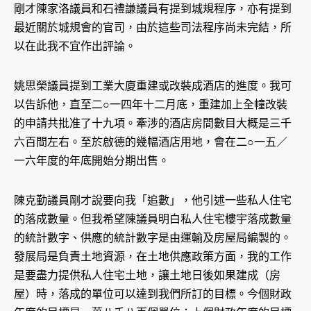
剛才陳家洛議員和石禮謙議員有提到城規程序，亦有提到
最近關於城規會的官司，由於這些司法程序尚未完結，所
以在此我不宜作出評論。
姚思榮議員提到工業大廈重建或改裝成酒店的進度。我可
以告訴他，直至二○一四年十二月底，重建加上全幢改裝
的申請共批准了十九項。牽涉的酒店房間數目大概是三千
六百間左右。至於啟德的幾幅酒店用地，會在二○一五／
一六年度的年底開始分期出售。
陳克勤議員剛才說要向我「追數」，他引述一些私人住宅
的落成數量。但我希望陳議員明白私人住宅樓宇落成數量
的統計數字、供應的統計數字是由運輸及房屋局編製的。
發展局是負責土地資源，在土地供應政策方面，我的工作
是要盡力提供私人住宅土地，讓土地日後如果建成（房
屋）時，落成的單位可以達到我們所訂的目標。今個財政