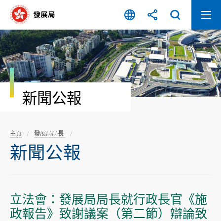
跳
至
內
容
開
始
新聞公報
主頁
發展局局長
新聞公報
立法會：發展局局長就行政長官《施
政報告》致謝議案（第二節）辯論致