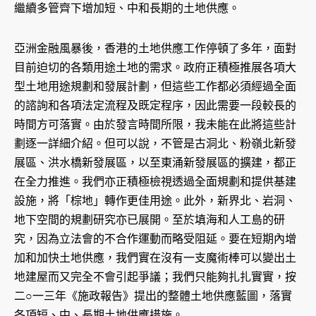
繼續多管齊下增加短、中和長期的土地供應。
亞洲金融風暴後，香港的土地供應工作停頓了多年，面對
目前迫切的各類用途土地的需求。政府正積極推展各項大
型土地用途規劃和發展計劃，但這些工作都必須經過全面
的諮詢和各項法定流程及既定程序，因此需要一段較長的
時間方可落實。由於發言時間所限，我未能在此將這些計
劃逐一詳細介紹。但可以說，不管是古洞北、粉嶺北新發
展區、洪水橋新發展區，以至東涌新發展區的擴建，都正
在全力推進。我們亦正積極檢視透過全面規劃和提供基建
設施，將「棕地」轉作更佳用途。此外，新界北、岩洞、
地下空間的規劃研究亦已展開。至於填海和人工島的研
究，因為立法會的不合作運動而略受阻延。要在短期內增
加和加快土地供應，我們實在沒有一支魔術棒可以變出土
地建屋而又完全不會引起爭議；我們只能夠扎扎實實，按
二○一三年《施政報告》提出的整體土地供應藍圖，落實
各項短、中、長期土地供應措施。