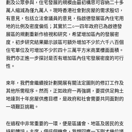
劃及公眾參與，住宅發展的規模由最初構思可容納二十多
萬人縮減為僅九萬人。現時香港社會對房屋的需求殷切，
有意見，包括立法會議員的意見，指啟德發展區內住宅用
地的比例及密度偏低；其實於二○一四年政府已為啟德發
展區的規劃重新作檢視和研究，希望增加區內的發展密
度，初步研究結果顯示該區可額外增加不少於六千八百個
住宅單位及可增加不少於四十三萬平方米商業樓面面積。
我們亦正進一步探討是否有增加區內住宅發展密度的可行
性。
來年，我們會繼續按計劃開展有關法定圖則的修訂工作及
其他所需程序。然而，正如政府一再強調，要提供足夠土
地達到十年房屋供應目標，是政府和社會需要共同面對的
一項艱巨挑戰。
在過程中非常重要的一環，便是區議會、地區及居民的支
持和體諒。主席，借這個機會，我想回應一下剛才幾位議