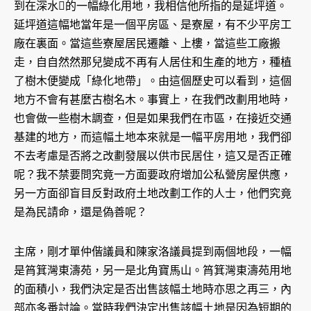
到在深水的一幅綠化用地，我相信他所指的是延坪道。
延坪道這幅地當年是一個平房區、是寮屋，有不少平房工
廠在裏面。當這些寮屋居民遷離、上樓，當這些工廠搬
走，自自然然那兒變成不再有人居住和生產的地方，種植
了樹木便變成「綠化地帶」。由這個歷史可以看到，這個
地方不會有甚麼古樹名木。事實上，在我們改劃用地時，
也會做一些樹木調查，但是如果我們在市區，在接近交通
基建的地方，而這幅土地本來就是一幅平房用地，我們卻
不去考慮是否將之改劃發展以供市民居住，這又是否正確
呢？我不禁要問究竟一方面要政府增加公私營房屋供應，
另一方面卻盲目反對政府土地改劃工作的人士，他們究竟
是為民請命，還是偽善呢？
主席，剛才單仲偕議員和陳家洛議員提到兩個地段，一幅
是筲箕灣東濤苑，另一是北角寶馬山。筲箕灣東濤苑用地
的面積小，我們決定是否出售該幅土地時亦思之再三，內
部亦多番討論。當時我們決定出售該幅土地是因為短期的