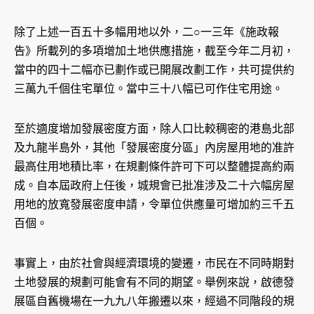
除了上述一百五十多幅用地以外，二○一三年《施政報
告》所載列的多項增加土地供應措施，截至今年二月初，
當中的四十二幅亦已劃作或已開展改劃工作，共可提供約
三萬九千個住宅單位。當中三十八幅已可作住宅用途。
至於適度增加發展密度方面，除人口比較稠密的港島北部
及九龍半島外，其他「發展密度分區」內房屋用地的准許
最高住用地積比率，在規劃條件許可下可以整體提高約兩
成。自本屆政府上任後，城規會已批准涉及二十六幅房屋
用地的放寬發展密度申請，令單位供應量可增加約三千五
百個。
事實上，由於社會與經濟環境的變遷，市民在不同時期對
土地發展的規劃可能會有不同的期望。舉例來說，啟德發
展區自舊機場在一九九八年搬遷以來，經過不同階段的規