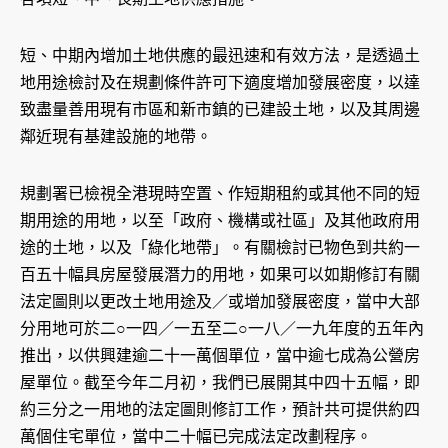
短、中期內增加土地供應的最迅速和有效方法，是透過土
地用途檢討及在規劃條件許可下適度增加發展密度，以達
致盡量善用現有市區和新市鎮的已建設土地，以及其周邊
鄰近現有基建設施的地帶。
規劃署已檢視全港現時空置、作短期租約或其他不同的短
期用途的用地，以至「政府、機構或社區」及其他政府用
途的土地，以及「綠化地帶」。有關檢討已物色到共約一
百五十幅具房屋發展潛力的用地，如果可以如期修訂有關
法定圖則以更改土地用途及／或增加發展密度，當中大部
分用地可於二○一四／一五至二○一八／一九年度的五年內
推出，以供興建逾二十一萬個單位，當中逾七成為公營房
屋單位。截至今年二月初，我們已展開其中四十五幅，即
約三分之一用地的法定圖則修訂工作，預計共可提供約四
萬個住宅單位，當中二十幅已完成法定改劃程序。