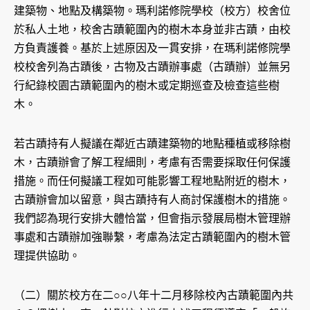
建築物、地點及構築物。瑪利諾修院學校（校方）校舍位
於私人土地，校舍古蹟範圍內的樹木本身並非古蹟，由校
方負責護養。基於上述原因及一貫安排，在瑪利諾修院學
校校舍列為古蹟後，古物及古蹟辦事處（古蹟辦）並無另
行紀錄校園古蹟範圍內的樹木或定期巡查及檢查這些樹
木。
若古蹟持有人擬議在鄰近古蹟建築物的地點種植或移除樹
木，古蹟辦會了解工程細則，考慮有否需要採取任何保護
措施。而任何擬議工程如可能影響工程地點附近的樹木，
古蹟辦會加以留意，與古蹟持有人商討保護樹木的措施。
我們認為現行安排大體恰當，但會指示發展局樹木管理辦
事處和古蹟辦加強聯繫，考慮為法定古蹟範圍內的樹木管
理提供協助。
（二）關於校方在二○○八年十二月移除校內古蹟範圍內共