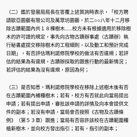
（二）鑑於發展局局長在答覆上述質詢時表示，「校方聘
請歐亞園藝有限公司及萬眾坊園藝，於二○○八年十二月移
除古蹟範圍內共１８棵樹木......校方未有根據適用於移除樹
木的許可證的規定，事先向古物古蹟辦事處（古蹟辦）執
行秘書處提交移除樹木的工程細則，以及動工和預計完成
日期」，有否評估瑪利諾修院學校的做法有否違規；若評
估的結果為有違規，古蹟辦採取的跟進行動的最新情況；
若評估的結果為沒有違規，原因為何；
（三）是否知悉，瑪利諾修院學校在移除上述樹木後有否
在古蹟範圍內補種樹木；若有，校方有否就此向當局提出
申請；若有提出申請，審批該申請的詳情及向本會提供文
件的副本；若沒有申請，當局會否按照《古物及古蹟條
例》（第５３章）跟進；當局有否容許該校在古蹟範圍種
植新樹木，並向校方發出指引；若有，指引的副本；