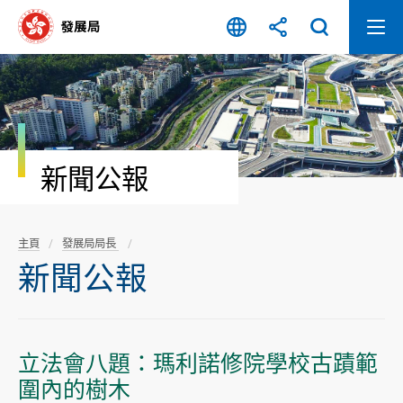
跳
至
內
容
開
始
新聞公報
主頁
發展局局長
新聞公報
立法會八題：瑪利諾修院學校古蹟範
圍內的樹木