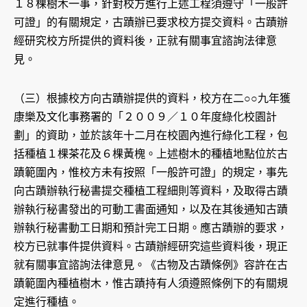
１８棵樹木一事，針對校方進行上述工程須遵守「一般許
可證」的有關規定，古蹟辦已要求校方提交資料。古蹟辦
經研究校方所提供的資料後，正就有關事宜諮詢法律意
見。
（三）根據校方向古蹟辦提供的資料，校方在二○○九年獲
康樂及文化事務署的「２００９／１０年度綠化校園計
劃」的資助，並於該年十二月在校園內進行綠化工程，包
括種植１棵茶花及６棵黃槐。上述樹木的種植地點位於古
蹟範圍內，惟校方未有按照「一般許可證」的規定，事先
向古蹟辦執行秘書提交種植工程細則等資料，及取得古蹟
辦執行秘書發出的可動工書面通知，以及在其後通知古蹟
辦執行秘書動工日期和預計完工日期。應古蹟辦的要求，
校方已就事件提供資料。古蹟辦經研究這些資料後，現正
就有關事宜諮詢法律意見。《古物及古蹟條例》容許在古
蹟範圍內種植樹木，惟古蹟持有人須遵照條例下的有關規
定進行種植。