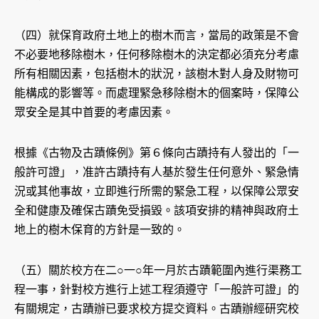
（四）就保育政府土地上的樹木而言，當局的政策是不會
不必要地移除樹木，任何移除樹木的決定都必須充分考慮
所有相關因素，包括樹木的狀況，該樹木對人身及財物可
能構成的影響等。而處理緊急移除樹木的個案時，保障公
眾安全是其中首要的考慮因素。
根據《古物及古蹟條例》第６條向古蹟持有人發出的「一
般許可證」，准許古蹟持有人基於發生任何意外、緊急情
況或其他事故，立即進行所需的緊急工程，以保障公眾安
全和健康及確保古蹟免受損毀。該項安排的精神與政府土
地上的樹木保育的方針是一致的。
（五）關於校方在二○一○年一月於古蹟範圍內進行渠務工
程一事，針對校方進行上述工程須遵守「一般許可證」的
有關規定，古蹟辦已要求校方提交資料。古蹟辦經研究校