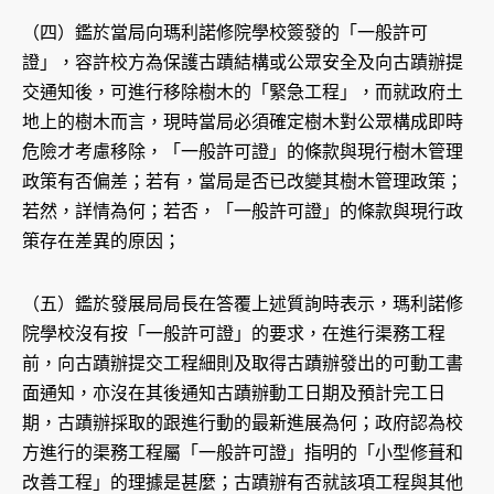
（四）鑑於當局向瑪利諾修院學校簽發的「一般許可
證」，容許校方為保護古蹟結構或公眾安全及向古蹟辦提
交通知後，可進行移除樹木的「緊急工程」，而就政府土
地上的樹木而言，現時當局必須確定樹木對公眾構成即時
危險才考慮移除，「一般許可證」的條款與現行樹木管理
政策有否偏差；若有，當局是否已改變其樹木管理政策；
若然，詳情為何；若否，「一般許可證」的條款與現行政
策存在差異的原因；
（五）鑑於發展局局長在答覆上述質詢時表示，瑪利諾修
院學校沒有按「一般許可證」的要求，在進行渠務工程
前，向古蹟辦提交工程細則及取得古蹟辦發出的可動工書
面通知，亦沒在其後通知古蹟辦動工日期及預計完工日
期，古蹟辦採取的跟進行動的最新進展為何；政府認為校
方進行的渠務工程屬「一般許可證」指明的「小型修葺和
改善工程」的理據是甚麼；古蹟辦有否就該項工程與其他