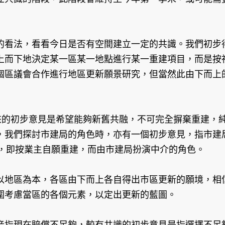
的看法，看看今日是否有空間建立一定的共識。我們初步
上而下地決定某一區某一地點進行某一重建項目，而是按
個區議會合作進行地區更新願景研究，但當然此由下而上
出來的初步意見是希望能夠新舊共融，不可完全摒棄重建，
，我們探討市建局的角色時，亦有一個初步意見，指市建
）的角色，即按業主自願重建，而由市建局扮演中介的角色。
以地區為本，各區由下而上各自得出市區更新的願境，相
圍考慮當區的各個元素，以定出更新的藍圖。
音指現在賠償不足夠，較有共識的初步意見是指選擇不足