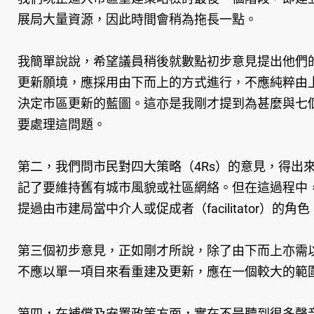
展局大量資源，因此時間會稍為拖長一點。
我簡單說說，希望議員稍後就數點初步意見提出他們
更新願境，應採用由下而上的方式進行，不應純粹由
決定市區更新的藍圖。這亦是我剛才提到為甚麼與七
要處理這問題。
第二，我們問市民對四大策略（4Rs）的意見，得
記了要維持舊有城市風貌或社區網絡。但在這過程中
提過由市建局當中介人或促成者（facilitator
第三個初步意見，正如剛才所說，除了由下而上亦需
不應以單一項目來看重建及更新，應在一個較大的範
第四，在補償及安置政策方面，實在不是聽到很多聲