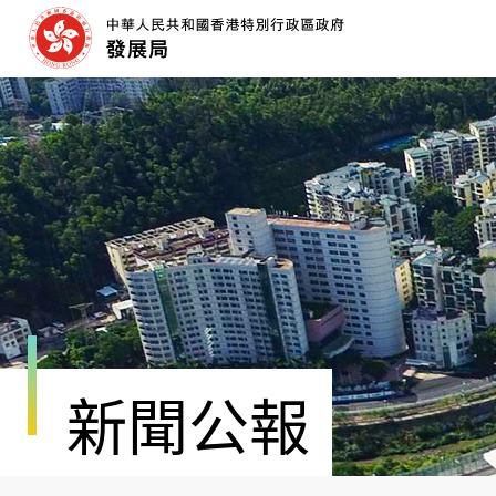
跳
至
內
容
開
始
新聞公報