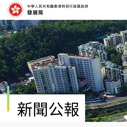
跳
至
內
容
開
始
新聞公報