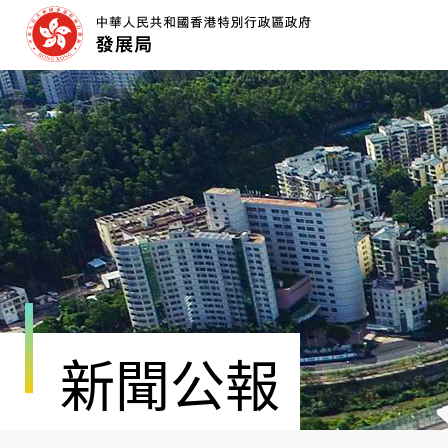
跳
至
內
容
開
始
新聞公報