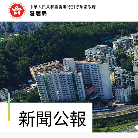
跳
至
內
容
開
始
新聞公報