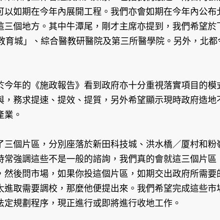
可以如期在今年內展開工程。我們亦會如期在今年內公布
這三個地方。其中牛潭尾，剛才主席亦提到，我們希望於
學教育城」、綜合醫教研醫院及第三所醫學院。另外，北都
今年的《施政報告》看到政府亦十分重視落實項目的模式
與，務求提速、提效、提質，另外希望顯示現時政府造地
產業。
個片區，分別座落於新田科技城、洪水橋／厦村和粉嶺北
時常強調這些不是一般的諮詢，我們真的會就這三個片區
，然後問市場，如果你投這個片區，如期交出政府所需要
太進取需要調校，那麼他便提出來。我們希望完成這些市
法定規劃程序，現正進行或即將進行收地工作。