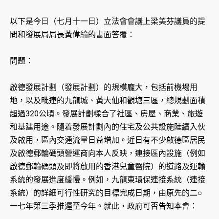
以下是今日（七月十一日）立法會會議上梁美芬議員的提
問和發展局局長黃偉綸的書面答覆：
問題：
啟德發展計劃（發展計劃）的規模龐大，包括前機場用
地，以及毗連的九龍城、黃大仙和觀塘三區，總規劃面積
超過320公頃。發展計劃糅合了社區、房屋、商業、旅遊
和基建用途。隨着發展計劃內的住宅及公共設施陸續入伙
及啟用，區內交通流量日益增加。近日有不少啟德區居民
及啟德郵輪碼頭營運商向本人反映，連接區內設施（例如
啟德郵輪碼頭及即將啟用的香港兒童醫院）的道路及運輸
系統的發展進度緩慢。例如，九龍東環保連接系統（連接
系統）的詳細可行性研究的目標完成日期，由原先的二○
一七年第三季推遲至今年。就此，政府可否告知本會：