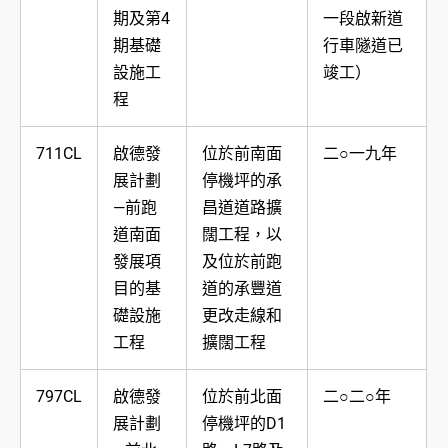
期及第4
一段啟新道
期基礎
行車隧道已
設施工
竣工）
程
711CL
啟德發
位於前南面
二○一九年
展計劃
停機坪的承
—前跑
昌道道路擴
道南面
闊工程，以
發展項
及位於前跑
目的基
道的承豐道
礎設施
更改走線和
工程
擴闊工程
797CL
啟德發
位於前北面
二○二○年
展計劃
停機坪的D1