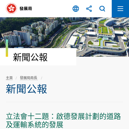
跳
至
內
容
開
始
新聞公報
主頁
發展局局長
新聞公報
立法會十二題：啟德發展計劃的道路
及運輸系統的發展