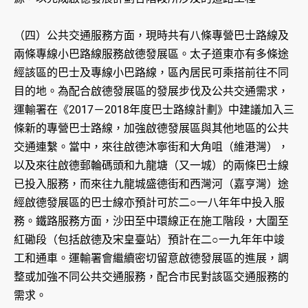
（四）公共交通服務方面，現時共有八條專營巴士路線及
兩條專線小巴路線服務啟德發展區。太子道東亦有多條途
經該區的巴士及專線小巴路線，區內居民可乘搭前往不同
目的地。為配合啟德發展區的發展步伐及公共交通需求，
運輸署在《2017－2018年度巴士路線計劃》中建議加入三
條新的專營巴士路線，加強啟德發展區與其他地區的公共
交通連繫。當中，來往啟德沐寧街和大角咀（維港灣），
以及來往啟德郵輪碼頭和九龍塘（又一城）的兩條巴士線
已投入服務，而來往九龍城盛德街和西灣河（嘉亨灣）途
經啟德發展區的巴士線亦預計可於二○一八年年中投入服
務。鐵路服務方面，沙田至中環線正在施工階段，大圍至
紅磡段（包括啟德及宋皇臺站）預計在二○一九年年中竣
工和通車。運輸署會繼續密切留意啟德發展區的進展，調
整或加強不同公共交通服務，配合市民對該區交通服務的
需求。