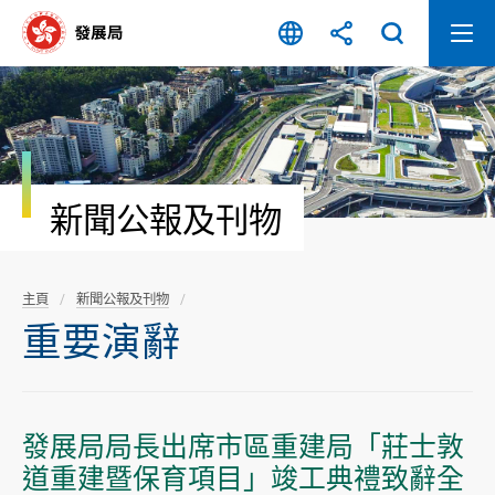
跳
至
內
容
開
始
新聞公報及刊物
主頁
新聞公報及刊物
重要演辭
發展局局長出席市區重建局「莊士敦
道重建暨保育項目」竣工典禮致辭全