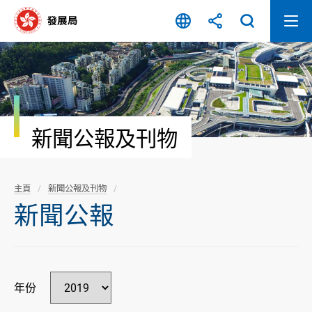
跳
至
內
容
開
始
新聞公報及刊物
主頁
新聞公報及刊物
新聞公報
年份