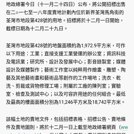
地政總署今日（十一月二十四日）公布，將公開招標出售
在二○一七至一八年度賣地計劃內位於新界荃灣馬角街的
荃灣市地段第428號的用地。招標將於十二月一日開始，
截標日期為十二月二十九日。
荃灣市地段第428號的地盤面積約為1,972.9平方米，可作
以下用途：工業；直接支援工業營運的辦公室；資訊科技
及電訊業；研究所、設計及發展中心；影音錄製室；媒體
設計及媒體製作；藝術工作室以純粹用作繪畫、雕塑、陶
藝及其他藝術畫和藝術品等創作的工作場地；洗衣、乾
洗、剪裁或貨物修理工場；附屬於工廠的陳列室；實驗
室、檢查及測試中心；以及可容許用途的任何組合。最低
及最高的樓面面積分別為11,246平方米及18,742平方米。
該幅土地的賣地文件，包括招標表格、招標公告、賣地條
件及賣地圖則，將於十二月一日上載至地政總署網頁（
ww