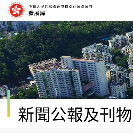
跳
至
內
容
開
始
新聞公報及刊物