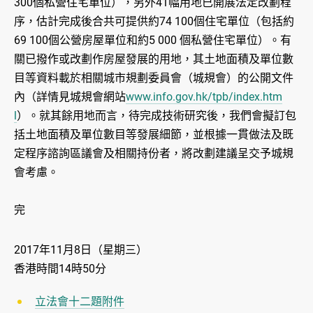
300個私營住宅單位），另外41幅用地已開展法定改劃程
序，估計完成後合共可提供約74 100個住宅單位（包括約
69 100個公營房屋單位和約5 000 個私營住宅單位）。有
關已撥作或改劃作房屋發展的用地，其土地面積及單位數
目等資料載於相關城市規劃委員會（城規會）的公開文件
內（詳情見城規會網站
www.info.gov.hk/tpb/index.htm
l
）。就其餘用地而言，待完成技術研究後，我們會擬訂包
括土地面積及單位數目等發展細節，並根據一貫做法及既
定程序諮詢區議會及相關持份者，將改劃建議呈交予城規
會考慮。
完
2017年11月8日（星期三）
香港時間14時50分
立法會十二題附件