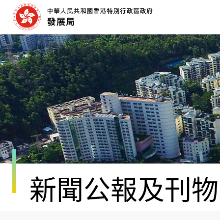
跳
至
內
容
開
始
新聞公報及刊物