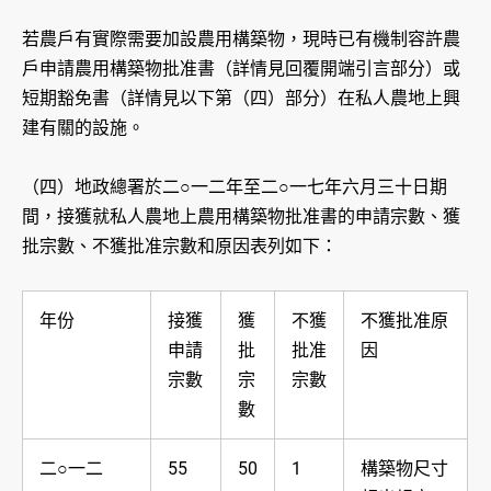
若農戶有實際需要加設農用構築物，現時已有機制容許農
戶申請農用構築物批准書（詳情見回覆開端引言部分）或
短期豁免書（詳情見以下第（四）部分）在私人農地上興
建有關的設施。
（四）地政總署於二○一二年至二○一七年六月三十日期
間，接獲就私人農地上農用構築物批准書的申請宗數、獲
批宗數、不獲批准宗數和原因表列如下：
年份
接獲
獲
不獲
不獲批准原
申請
批
批准
因
宗數
宗
宗數
數
二○一二
55
50
1
構築物尺寸