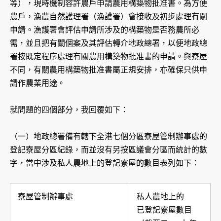
等），現時機制容許農戶申請農用構築物批准書。為方便
農戶，漁農自然護理署（漁護署）會接收及初步處理有關
申請。漁護署會評估申請所涉及的構築物是否務農所必
需，並且把有關個案及其評估轉介地政總署，以便地政總
署按既定程序處理有關農用構築物批准書的申請。與寮屋
不同，有關農用構築物批准書屬正規安排，亦確保只供申
請作農業用途。
就問題的四個部分，我回覆如下：
（一）地政總署備有轄下全港七個分區寮屋管制辦事處的
登記寮屋分區紀錄，而並沒有另按區議會分區而統計的數
字，當中涉及私人農地上的登記寮屋的數目表列如下：
寮屋管制辦事處
私人農地上的
已登記寮屋數目