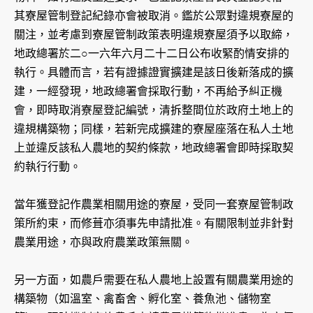
其寮屋管制登記紀錄亦會被取消。鑑於公眾對違規寮屋的
關注，並考慮到寮屋管制政策表明違規寮屋須予以取締，
地政總署於二○一六年六月二十二日公布收緊酌情安排的
執行。具體而言，若有證據證實擴建是該日後新落成的擴
建，一經發現，地政總署會採取行動，不再給予糾正機
會，即時取消寮屋登記編號，清拆整間位於政府土地上的
違規構築物；同樣，若新完成擴建的寮屋座落在私人土地
上並違反該私人農地的契約條款，地政總署會即時採取契
約執行行動。
當年獲登記作農業相關用途的寮屋，受同一套寮屋管制政
策所約束，而修葺亦須事先申請批准。有關限制並非針對
農業用途，亦與政府農業政策無關。
另一方面，如農戶需要在私人農地上設置有關農業用途的
構築物（如溫室、禽畜舍、孵化室、養魚池、儲物室