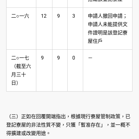
二○一六
12
9
3
申請人撤回申請；
申請人未能提供文
件證明是該登記寮
屋住戶
二○一七
9
9
0
－
（截至六
月三十
日）
（三）正如在回覆開端指出，根據現行寮屋管制政策，已
登記寮屋的非法性質不變，只獲「暫准存在」，並一概不
得擴建或改變用途。