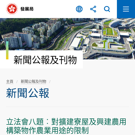
跳
至
內
容
開
始
新聞公報及刊物
主頁
新聞公報及刊物
新聞公報
立法會八題︰對擴建寮屋及興建農用
構築物作農業用途的限制