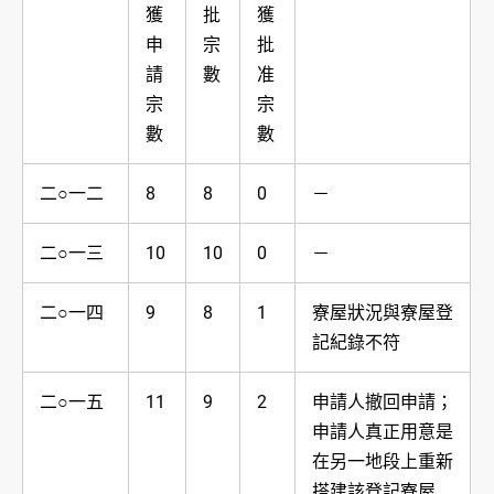
獲
批
獲
申
宗
批
請
數
准
宗
宗
數
數
二○一二
8
8
0
－
二○一三
10
10
0
－
二○一四
9
8
1
寮屋狀況與寮屋登
記紀錄不符
二○一五
11
9
2
申請人撤回申請；
申請人真正用意是
在另一地段上重新
搭建該登記寮屋