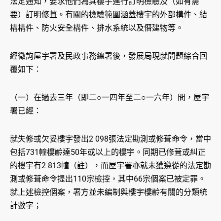
法定通知，要求他們為其樓宇進行訂明檢驗及（如有需
要）訂明修葺。有關的檢驗範圍涵蓋樓宇的外部構件、結
構構件、防火安全構件、排水系統以及僭建物等。
經徵詢屋宇署及民政事務總署後，發展局現就問題綜合回
覆如下：
（一）在過去三年（即二○一四年至二○一六年）間，屋宇
署已經：
就失修或欠妥樓宇發出2 098張法定勘測或修葺命令，當中
包括731幢樓齡達50年或以上的樓宇。同期已修葺或糾正
的樓宇有2 813幢（註），而屋宇署亦就未獲遵從的法定勘
測或修葺命令提出110宗檢控，其中66宗個案已被定罪。
就上述檢控個案，署方並未編制與樓宇樓齡有關的分類統
計數字；