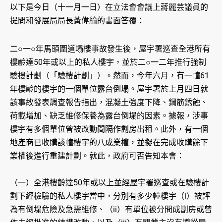
以下是今日（十一月一日）在立法會會議上蔣麗芸議員的
提問和發展局局長黃偉綸的書面答覆：
二○一○年馬頭圍道塌樓事故發生後，屋宇署巡查全港所有
樓齡達50年或以上的私人樓宇，並於二○一二年推行強制
驗樓計劃（「驗樓計劃」）。然而，今年六月，有一幢61
年樓齡的樓宇的一個單位露台倒塌。屋宇署於上月四日就
該事故發表調查報告指出，混凝土強度下降、鋼筋銹蝕、
荷載增加、缺乏維修保養為露台倒塌的因素。據報，涉事
樓宇有多個單位曾被改動間隔作劏房出租。此外，有一個
地產商已收購該幢樓宇的八成業權，並擬在完成收購餘下
業權後進行重建計劃。就此，政府可否告知本會：
（一）全港樓齡達50年或以上並經屋宇署巡查或在驗樓計
劃下經檢驗的私人樓宇當中，分別有多少幢樓宇（i）被評
為有倒塌危險及急需維修、（ii）有單位被分間成劏房或曾