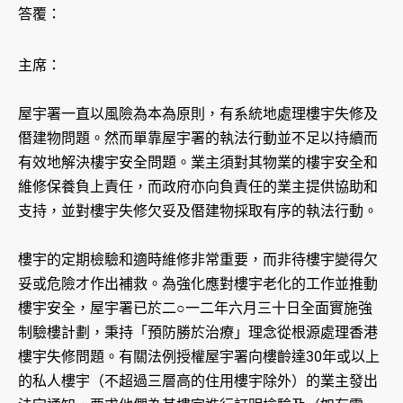
答覆：
主席：
屋宇署一直以風險為本為原則，有系統地處理樓宇失修及
僭建物問題。然而單靠屋宇署的執法行動並不足以持續而
有效地解決樓宇安全問題。業主須對其物業的樓宇安全和
維修保養負上責任，而政府亦向負責任的業主提供協助和
支持，並對樓宇失修欠妥及僭建物採取有序的執法行動。
樓宇的定期檢驗和適時維修非常重要，而非待樓宇變得欠
妥或危險才作出補救。為強化應對樓宇老化的工作並推動
樓宇安全，屋宇署已於二○一二年六月三十日全面實施強
制驗樓計劃，秉持「預防勝於治療」理念從根源處理香港
樓宇失修問題。有關法例授權屋宇署向樓齡達30年或以上
的私人樓宇（不超過三層高的住用樓宇除外）的業主發出