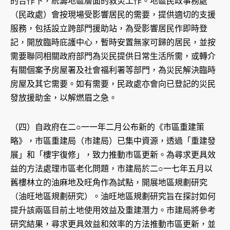
的合作下，統籌地區層面的救災工作。地區民政事務處
（民政處）會按現場受影響居民的需要，提供適切的支援
服務，包括設立跨部門援助站，為受影響居民作即時登
記，開放臨時庇護中心，暫時安置無家可歸的居民，並按
需要聯同相關政府部門為災民提供日常生活所需，或轉介
有關個案予房屋署及社會福利署等部門，為災民解決臨時
房屋及其它需要。如有需要，民政處亦會向已登記的災民
發放援助金，以解燃眉之急。
（四）自政府在二○一一年二月公布新的《市區重建策
略》，市區重建局（市建局）已集中資源，透過「重建發
展」和「樓宇復修」，致力推動市區更新。為尋求更具效
益的方法處理市區老化問題，市建局於二○一七年五月以
舊樓林立的油麻地及旺角作為試點，開展地區規劃研究
（油旺地區規劃研究）。油旺地區規劃研究旨在探討如何
提升該兩區目前土地使用效益及重建潛力。市建局將參考
研究結果，尋求更具效益和效率的方法推動市區更新，並