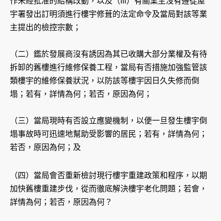
作未經批准的結構改動，以及（iii）有關業主沒有遵從屋
宇署發出訂明須進行樓宇修葺的法定命令及當局對該等業
主提出的檢控宗數；
（二）鑑於發展商沒有誘因為其已收購大部分業權及有待
拆卸的舊樓進行維修保養工程，當局有否措施加強監管該
類樓宇的維修保養狀況，以防該等樓宇因日久失修而倒
塌；若有，詳情為何；若否，原因為何；
（三）當局現時有否設立應變機制，以便一旦發生樓宇倒
塌事故時可迅速地幫助受影響的居民；若有，詳情為何；
若否，原因為何；及
（四）當局會否重新檢討現行樓宇重建政策和程序，以期
加快舊樓重建步伐，從而徹底解決樓宇老化問題；若會，
詳情為何；若否，原因為何？