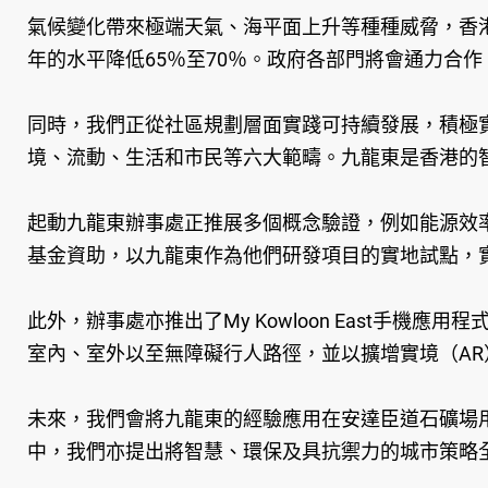
氣候變化帶來極端天氣、海平面上升等種種威脅，香港
年的水平降低65％至70％。政府各部門將會通力合
同時，我們正從社區規劃層面實踐可持續發展，積極
境、流動、生活和市民等六大範疇。九龍東是香港的
起動九龍東辦事處正推展多個概念驗證，例如能源效
基金資助，以九龍東作為他們研發項目的實地試點，
此外，辦事處亦推出了My Kowloon East
室內、室外以至無障礙行人路徑，並以擴增實境（AR
未來，我們會將九龍東的經驗應用在安達臣道石礦場用
中，我們亦提出將智慧、環保及具抗禦力的城市策略