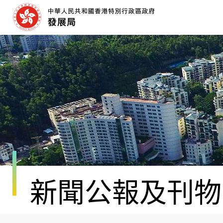
跳
至
內
容
開
始
新聞公報及刊物