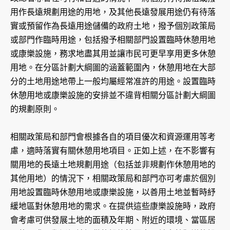
用作長遠規劃用途的用地，及其他長遠發展用途仍有待落
實或預留作為長遠用途儲備的政府土地，撥予個別政策局
或部門作臨時用途，包括撥予相關部門設置臨時休憩用地
或康樂設施，務求地盡其用並讓市民可更早享用更多休憩
用地。在分區計劃大綱圖的涵蓋範圍內，休憩用地在大部
分的土地用途地帶上一般均屬經常准許的用途。設置臨時
休憩用地或康樂設施的安排並不違背相關分區計劃大綱圖
的規劃原則。
相關政策局和部門會根據各自的項目優次和資源運用等考
慮，適時落實有關休憩用地項目。正如上述，在不影響有
關用地的長遠土地規劃用途（包括並非規劃作休憩用地的
其他用地）的情況下，相關政策局和部門亦可考慮於個別
用地設置臨時休憩用地或康樂設施，以善用土地並暫時紓
緩地區對休憩用地的需求。在提供這些康樂設施時，政府
會考慮可供發展土地的面積及年期、附近的環境、當區居