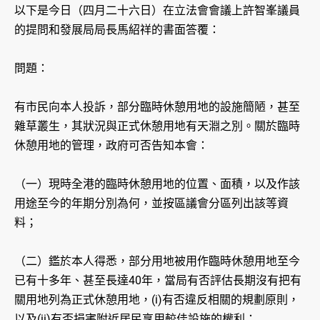
以下是今日（四月二十六日）在立法會會議上許智峯議員
的提問和發展局局長馬紹祥的書面答覆：
問題：
有市民向本人投訴，部分臨時休憩用地的設施簡陋，甚至
雜草叢生，其狀況與正式休憩用地有天淵之別。關於臨時
休憩用地的管理，政府可否告知本會：
（一）現時全港的臨時休憩用地的位置、面積，以及作該
用途至今的年期分別為何，並按區議會分區列出該等資
料；
（二）鑑於本人得悉，部分用地被用作臨時休憩用地至今
已有十多年、甚至長達40年，當局有否評估長期沒有把有
關用地列為正式休憩用地，(i)有否違反相關的規劃原則，
以及(ii)有否損害附近居民享用較佳設施的權利；