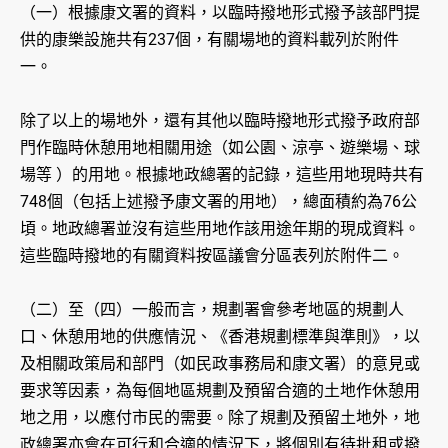
（一）根據康文署的資料，以臨時撥地形式撥予該部門提
供的康樂設施共有237個，有關場地的資料載列於附件
一。
除了以上的場地外，還有其他以臨時撥地形式撥予政府部
門作臨時休憩用地相關用途（如公園、涼亭、遊樂場、球
場等 ）的用地。根據地政總署的記錄，這些用地現時共有
748個（包括上述撥予康文署的用地），總面積約為76公
頃。地政總署並沒有這些用地作該用途年期的現成資料。
這些臨時撥地的有關資料按區議會分區表列於附件二。
（二）至（四）一般而言，規劃署會參考地區的規劃人
口、休憩用地的供應情況、《香港規劃標準與準則》，以
及相關政策局和部門（如民政事務局和康文署）的意見或
要求等因素，為每個地區規劃及預留合適的土地作休憩用
地之用，以應付市民的需要。除了規劃及預留土地外，地
政總署亦會在可行和合適的情況下，將個別有待批租或撥