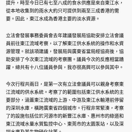
提升，時至今日已有七至八成的食水供應是來自東江水，
從本地收集到的雨水大約只可提供到兩至三成香港的需
要。因此，東江水成為香港主要的淡水資源。
立法會發展事務委員會去年建議發展局協助安排立法會議
員前往東江流域考察，以了解東江供水系統的操作和水資
源管理。就該項建議，發展局與廣東省當局經協商後，協
助安排了今次東江流域的考察團。議員今次的反應相當踴
躍，總共有十八位議員參與，我亦很高興可以參與其中。
今次行程共兩日，是第一次有立法會議員可以親身考察東
江流域的供水系統。考察了的範圍包括東江供水系統的主
要部分，涵蓋東江流域的上游、中游及東江水輸港前停留
的深圳水庫，橫跨廣東省四個城市。行程非常緊湊，考察
了的設施包括位於河源市的新豐江水庫、惠州市的綠道和
東江流域水量水質監控中心、東莞市的太園泵站，以及深
圳水庫及其生物硝化站等。