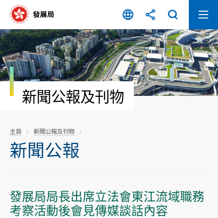
跳
至
內
容
開
始
新聞公報及刊物
主頁
新聞公報及刊物
新聞公報
發展局局長出席立法會東江流域職務
考察活動後會見傳媒談話內容