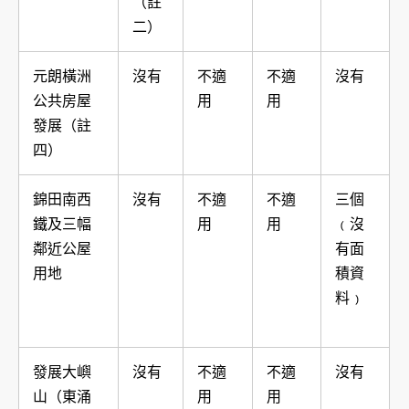
（註
二）
元朗橫洲
沒有
不適
不適
沒有
公共房屋
用
用
發展（註
四）
錦田南西
沒有
不適
不適
三個
鐵及三幅
用
用
﹙沒
鄰近公屋
有面
用地
積資
料﹚
發展大嶼
沒有
不適
不適
沒有
山（東涌
用
用