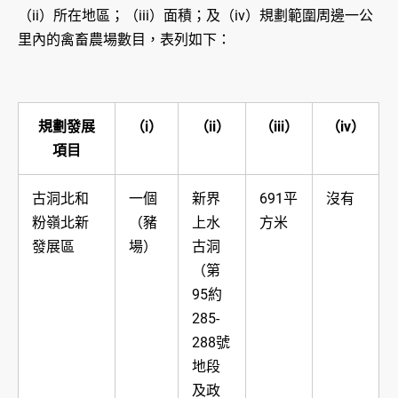
（ii）所在地區；（iii）面積；及（iv）規劃範圍周邊一公
里內的禽畜農場數目，表列如下：
規劃發展
（i）
（ii）
（iii）
（iv）
項目
古洞北和
一個
新界
691平
沒有
粉嶺北新
（豬
上水
方米
發展區
場）
古洞
（第
95約
285-
288號
地段
及政