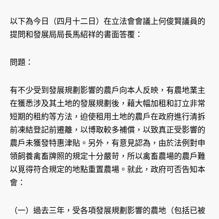
以下為今日（四月十二日）在立法會會議上何俊賢議員的
提問和發展局局長馬紹祥的書面答覆：
問題：
有不少受到發展規劃影響的農戶向本人反映，有農地業主
在獲悉涉及其土地的發展規劃後，藉大幅加租和訂立非常
短期的租約等方法，迫使租用土地的農戶在政府進行清拆
前凍結登記前遷離，以博取較多補償，以致真正受影響的
農戶未獲發特惠津貼。另外，有意見認為，由於法例對申
領飼養禽畜牌照的規定十分嚴苛，所以禽畜農場的農戶難
以覓得符合規定的地點重置農場。就此，政府可否告知本
會：
（一）過去三年，受各項發展規劃影響的農地（包括已被