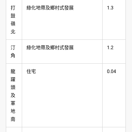
打
綠化地帶及鄉村式發展
1.3
鼓
嶺
北
汀
綠化地帶及鄉村式發展
1.2
角
龍
住宅
0.04
躍
頭
及
軍
地
南