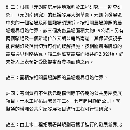
註二：根據「元朗南房屋用地規劃及工程研究－－勘查研
究」（元朗南研究）的建議發展大綱草圖，元朗南發展區
中央的一個豬場及兩個雞場須遷拆。按相關農場牌照的農
場邊界粗略估算，該三個禽畜農場面積共約0.9公頃。另有
兩個豬場及一個雞場位於元朗公庵路南端，其保留須視乎
能否制訂及落實切實可行的緩解措施。按相關農場牌照的
農場邊界粗略估算，該三個禽畜農場面積共約2.8公頃，尚
未計入上表預計受影響禽畜農場面積之內。
註三：面積按相關農場牌照的農場邊界粗略估算。
註四：有關資料不包括元朗橫洲餘下各期的公共房屋發展
項目。土木工程拓展署會在二○一七年聘用顧問公司，就
擬議的橫洲公共房屋發展項目進行工程可行性研究。
註五：由土木工程拓展署與規劃署攜手進行的發展新界北