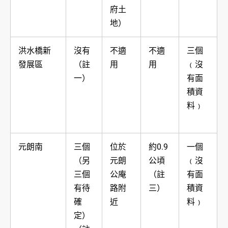
府土
地）
洪水橋新
沒有
不適
不適
三個
發展區
（註
用
用
﹙沒
一）
有面
積資
料﹚
元朗南
三個
位於
約0.9
一個
（另
元朗
公頃
﹙沒
三個
公庵
（註
有面
有待
路附
三）
積資
確
近
料﹚
定）