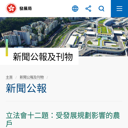
跳
至
內
容
開
始
新聞公報及刊物
主頁
新聞公報及刊物
新聞公報
立法會十二題：受發展規劃影響的農
戶