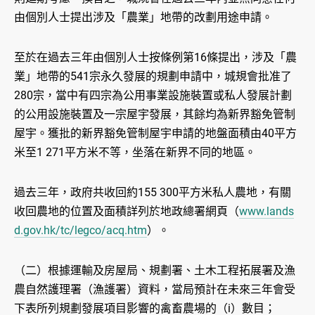
由個別人士提出涉及「農業」地帶的改劃用途申請。
至於在過去三年由個別人士按條例第16條提出，涉及「農
業」地帶的541宗永久發展的規劃申請中，城規會批准了
280宗，當中有四宗為公用事業設施裝置或私人發展計劃
的公用設施裝置及一宗屋宇發展，其餘均為新界豁免管制
屋宇。獲批的新界豁免管制屋宇申請的地盤面積由40平方
米至1 271平方米不等，坐落在新界不同的地區。
過去三年，政府共收回約155 300平方米私人農地，有關
收回農地的位置及面積詳列於地政總署網頁（
www.lands
d.gov.hk/tc/legco/acq.htm
）。
（二）根據運輸及房屋局、規劃署、土木工程拓展署及漁
農自然護理署（漁護署）資料，當局預計在未來三年會受
下表所列規劃發展項目影響的禽畜農場的（i）數目；