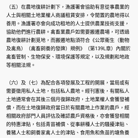
（五）在農地復耕計劃下，漁護署會協助有意從事農業的
人士與相關土地業權人商議租賃安排，令閒置的農地得以
善用。漁護署亦會向成功租地的人士提供農業技術支援，
協助他們進行農耕。禽畜業農戶如需要搬遷農場，可透過
農地復耕計劃覓地，而搬遷地點須符合《公眾衞生（動物
及禽鳥）（禽畜飼養的發牌）規例》（第139L章）內關於
禽畜管制、生物保安、環境保護等規定，以及規劃和地政
等相關法規。
（六）及（七）為配合各項發展及工程的開展，當局或有
需要徵用私人土地，包括私人農地。經刊憲後，有關私人
土地通常會在其後三個月復歸政府，土地業權人會獲發補
償，而在土地復歸政府當日於有關農地上作業的農戶，經
相關政府部門人員評估及確認農戶資格後，亦會獲發相關
的特惠津貼，包括青苗補償、從事耕種人士的騷擾津貼、
養豬人士和飼養家禽人士的津貼、食用魚和魚苗的塘魚養