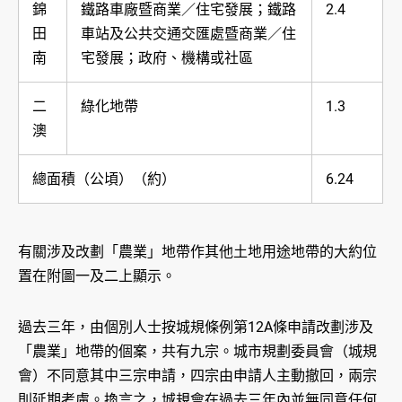
錦
鐵路車廠暨商業／住宅發展；鐵路
2.4
田
車站及公共交通交匯處暨商業／住
南
宅發展；政府、機構或社區
二
綠化地帶
1.3
澳
總面積（公頃）（約）
6.24
有關涉及改劃「農業」地帶作其他土地用途地帶的大約位
置在附圖一及二上顯示。
過去三年，由個別人士按城規條例第12A條申請改劃涉及
「農業」地帶的個案，共有九宗。城市規劃委員會（城規
會）不同意其中三宗申請，四宗由申請人主動撤回，兩宗
則延期考慮。換言之，城規會在過去三年內並無同意任何