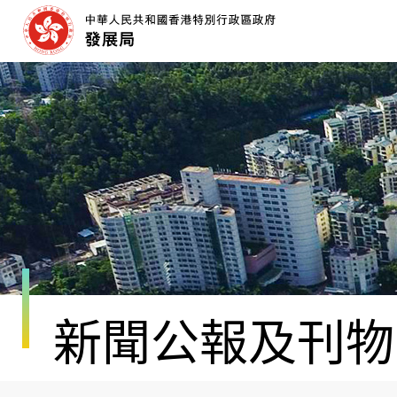
跳
至
內
容
開
始
新聞公報及刊物