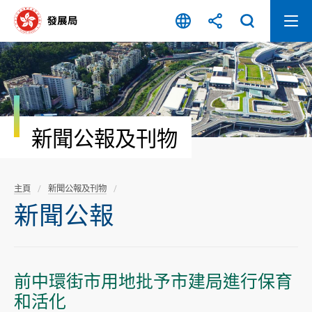
跳
至
內
容
開
始
新聞公報及刊物
主頁
新聞公報及刊物
新聞公報
前中環街市用地批予市建局進行保育
和活化