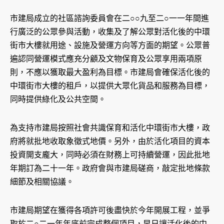
市建局成立的社區諮詢委員會在二○○九至二○一一年間進
行廣泛的公眾參與活動，收集及了解公眾對活化後的中環
街市大樓就用途、設施及營運方向等方面的期望。公眾普
遍認同營運模式應充分顧及文物保育及公眾享用兩項原
則，不應以獲取最大盈利為目標。市建局會確保活化後的
中環街市大樓的租戶，以提供大眾化貨品和服務為目標，
同時提供綠化及公共空間。
為支持市建局按照社會共識保育和活化中環街市大樓，政
府將就批地收取象徵式地價。另外，由於活化項目的資本
投資開支龐大，同時必須在財務上可持續營運，因此批地
年期訂為二十一年。政府會與市建局磋商，敲定批地條款
細節及相關協議。
市建局期望在獲得各項許可後盡快於今年開展工程，並爭
取於二○二一年年底前完成整個項目，早日讓活化後的中